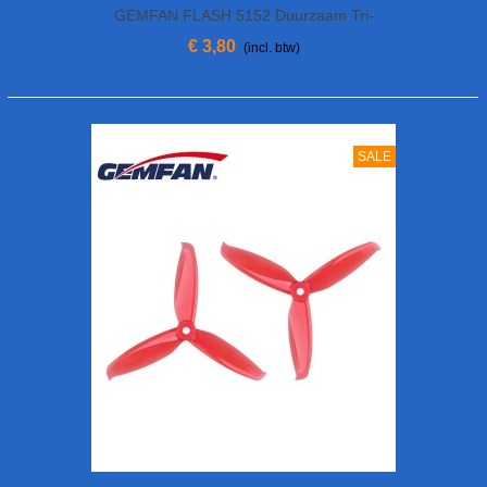
GEMFAN FLASH 5152 Duurzaam Tri-
Blade
€ 3,80
(incl. btw)
SALE