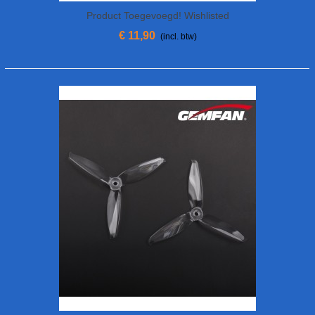
Product Toegevoegd! Wishlisted
€ 11,90
(incl. btw)