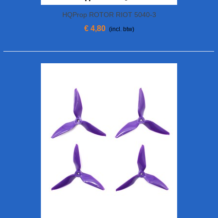
HQProp ROTOR RIOT 5040-3
€ 4,80
(incl. btw)