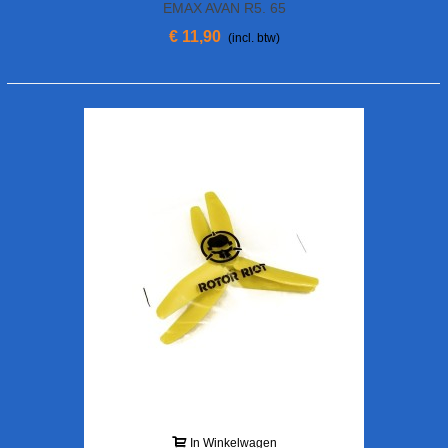
EMAX AVAN R5. 65
€ 11,90
(incl. btw)
In Winkelwagen