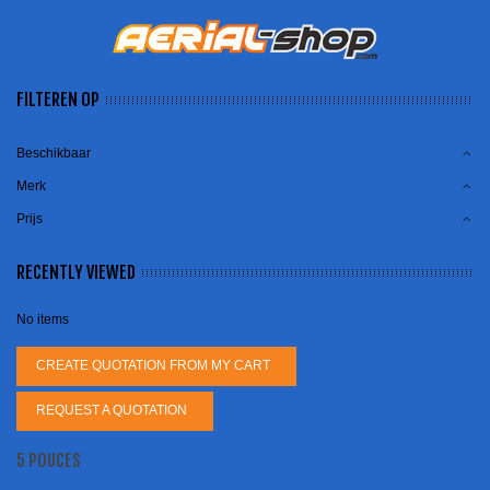
FILTEREN OP
Beschikbaar
Merk
Prijs
RECENTLY VIEWED
No items
CREATE QUOTATION FROM MY CART
REQUEST A QUOTATION
5 POUCES