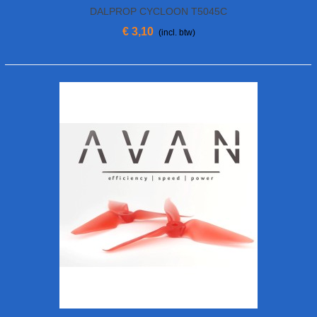
DALPROP CYCLOON T5045C
€ 3,10
(incl. btw)