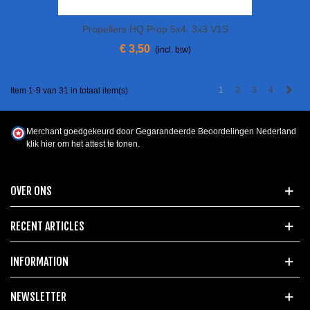
Propellers HQ Prop 5x4, 3x3 V1S
Polycarbonaat
€ 3,50
(incl. btw)
Vol
1
2
3
4
Item 1-9 van 31 in totaal item(s)
Merchant goedgekeurd door Gegarandeerde Beoordelingen Nederland
klik hier om het attest te tonen
.
OVER ONS
RECENT ARTICLES
INFORMATION
NEWSLETTER