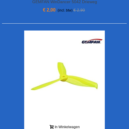
GEMFAN WinDancer 5042 Drieweg
Duurzaam
€ 2,00
€ 2,90
(incl. btw)
In Winkelwagen