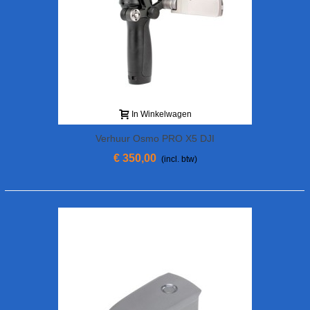
In Winkelwagen
Verhuur Osmo PRO X5 DJI
€ 350,00
(incl. btw)