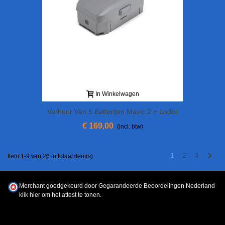
In Winkelwagen
Verhuur Van 5 Batterijen Mavic 2 + Lader
€ 169,00
(incl. btw)
Vol
1
2
3
Item 1-9 van 26 in totaal item(s)
Merchant goedgekeurd door Gegarandeerde Beoordelingen Nederland
klik hier om het attest te tonen
.