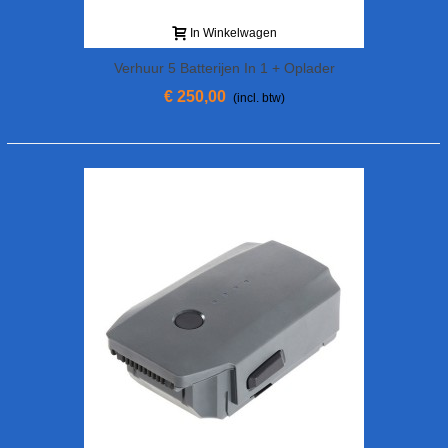
In Winkelwagen
Verhuur 5 Batterijen In 1 + Oplader
€ 250,00
(incl. btw)