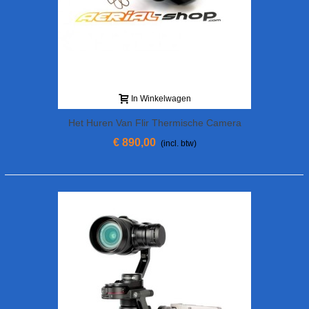
In Winkelwagen
Het Huren Van Flir Thermische Camera
View Pro-R 640 Met Ondersteuning Voor
€ 890,00
(incl. btw)
Phantom 3/4/4 Pro