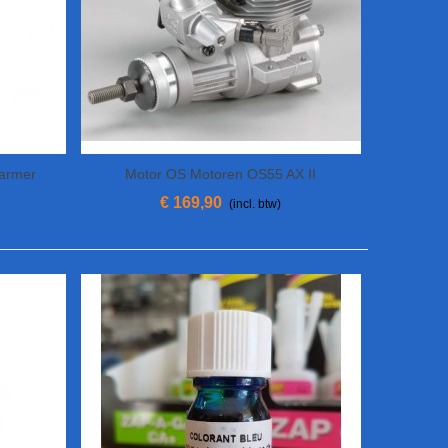
armer
Motor OS Motoren OS55 AX II
View More
€ 169,90
(incl. btw)