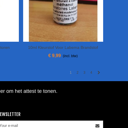
toren
10ml Kleurstof Voor Labema Brandstof
View More
€ 9,99
(incl. btw)
Volgende
1
2
3
4
hier om het attest te tonen
.
EWSLETTER