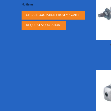
No items
CREATE QUOTATION FROM MY CART
REQUEST A QUOTATION