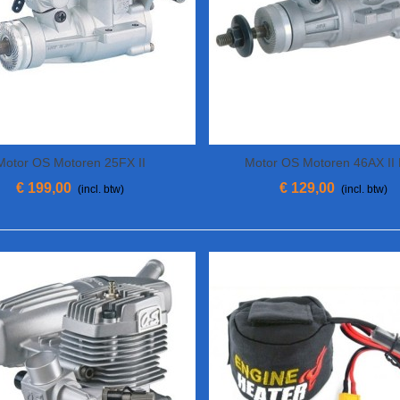
Motor OS Motoren 25FX II
Motor OS Motoren 46AX II
In Winkelwagen
View More
€ 199,00
€ 129,00
(incl. btw)
(incl. btw)