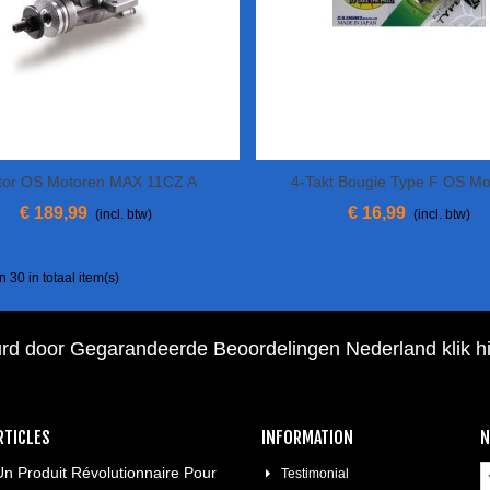
tor OS Motoren MAX 11CZ A
4-Takt Bougie Type F OS Mo
View More
In Winkelwagen
€ 189,99
€ 16,99
(incl. btw)
(incl. btw)
n 30 in totaal item(s)
rd door Gegarandeerde Beoordelingen Nederland
klik 
RTICLES
INFORMATION
N
Un Produit Révolutionnaire Pour
Testimonial