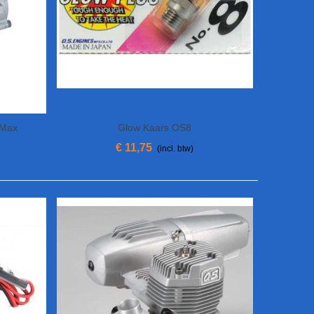
 Max
Glow Kaars OS8
In Winkelwagen
€ 11,75
(incl. btw)