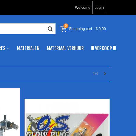
Welcome
Login
0
Shopping cart
-
€ 0,00
RES
MATERIALEN
MATERIAAL VERHUUR
!!! VERKOOP !!!
Volgende
1/4