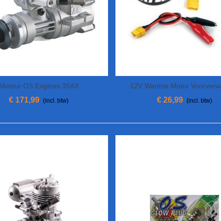
Moteur OS Engines 35AX
12V Warmte Motor Voorverw
View More
In Winkelwagen
€ 171,99
€ 26,99
(incl. btw)
(incl. btw)