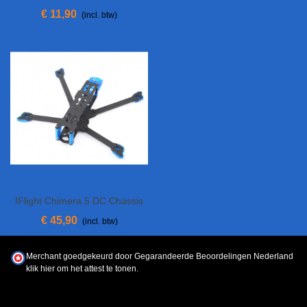
€ 11,90
(incl. btw)
IFlight Chimera 5 DC Chassis
€ 45,90
(incl. btw)
Merchant goedgekeurd door Gegarandeerde Beoordelingen Nederland
klik hier om het attest te tonen
.