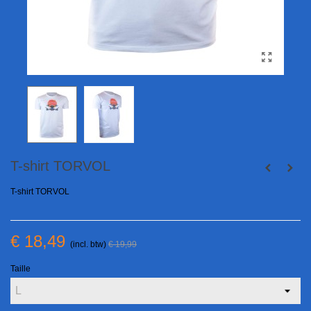
T-shirt TORVOL
T-shirt TORVOL
€ 18,49
(incl. btw)
€ 19,99
Taille