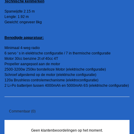
Technische kenmerken
Spanwijdte 2.15 m
Lengte: 1.92 m
Gewicht: ongeveer 8kg
Benodigde apparatuur:
Minimaal 4-weg radio
6 servo ' s in elektrische configuratie / 7 in thermische configuratie
Motor 30cc benzine 2t of 40cc 4T
Propeller aangepast aan de motor
2500-3200w 250kv borstelloze Motor (elektrische configuratie)
Schroef afgestemd op de motor (elektrische configuratie)
120a Brushless controlemechanisme (elektroconfiguratie)
2 Li-Po batterijen tussen 4000mAh en 5000mAh 6S (elektrische configuratie)
Commentaar (0)
Geen klantenbeoordelingen op het moment.