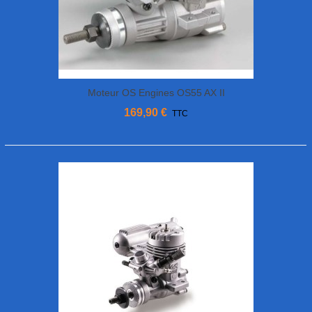
Moteur OS Engines OS55 AX II
169,90 €
TTC