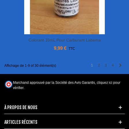
Colorant 10mL Pour Carburant Labema
9,99 €
TTC
Next
1
2
3
4
Affichage de 1-9 of 30 élément(s)
Marchand approuvé par la Société des Avis Garantis,
cliquez ici pour
vérifier
.
À PROPOS DE NOUS
ARTICLES RÉCENTS