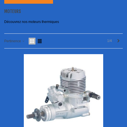
MOTEURS
Découvrez nos moteurs thermiques
Next
1/4
Pertinence