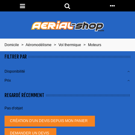
Domicile
>
Aéromodélisme
>
Vol thermique
>
Moteurs
FILTRER PAR
Disponibilité
Prix
REGARDÉ RÉCEMMENT
Pas d'objet
CRÉATION D'UN DEVIS DEPUIS MON PANIER
DEMANDER UN DEVIS