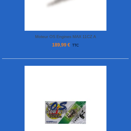
Moteur OS Engines MAX 11CZ A
189,99 €
TTC