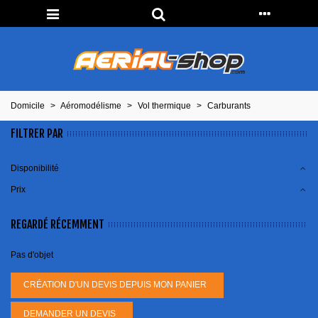
Domicile
>
Aéromodélisme
>
Vol thermique
>
Carburants
FILTRER PAR
Disponibilité
Prix
REGARDÉ RÉCEMMENT
Pas d'objet
CRÉATION D'UN DEVIS DEPUIS MON PANIER
DEMANDER UN DEVIS