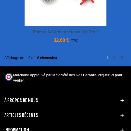
Pompe À Carburant Manuelle Pour
Essence
32,60 €
TTC
Next
1
2
Affichage de 1-9 of 18 élément(s)
Marchand approuvé par la Société des Avis Garantis,
cliquez ici pour
vérifier
.
À PROPOS DE NOUS
ARTICLES RÉCENTS
INFORMATION