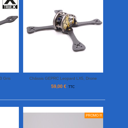
3 Gris
Châssis GEPRC Leopard LX5, Drone
Ajouter Au Panier
Racer FPV
59,00 €
TTC
PROMO !!!