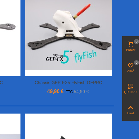
0
Panier
0
Aimé
RC
Châssis GEP-FX5 FlyFish GEPRC
Ajouter Au Panier
49,90 €
54,90 €
TTC
QR Code
Haut