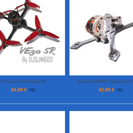
Châssis Dauch Vega 5R
Châssis GEPRC Sparrow MX
Ajouter Au Panier
Afficher Plus
64,90 €
42,90 €
TTC
TTC