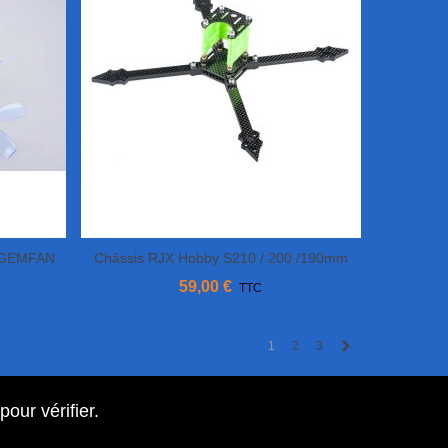
m GEMFAN
Châssis RJX Hobby S210 / 200 /190mm
Ajouter Au Panier
59,00 €
TTC
Next
1
2
3
 pour vérifier
.