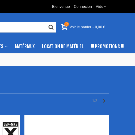
Bienvenue
Connexion
Aide
0
Voir le panier
-
0,00 €
ES
MATÉRIAUX
LOCATION DE MATÉRIEL
!!! PROMOTIONS !!!
Next
1/3