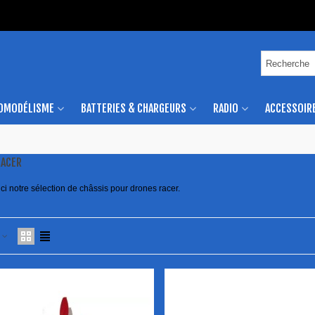
OMODÉLISME
BATTERIES & CHARGEURS
RADIO
ACCESSOIR
RACER
ci notre sélection de châssis pour drones racer.
e