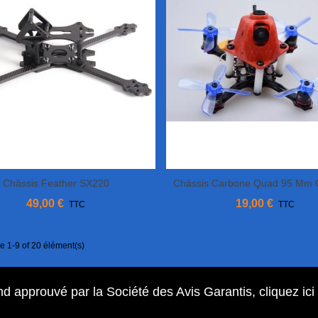
Châssis Feather SX220
Châssis Carbone Quad 95 M
Ajouter Au Panier
Afficher Plus
49,00 €
19,00 €
TTC
TTC
e 1-9 of 20 élément(s)
d approuvé par la Société des Avis Garantis,
cliquez ici