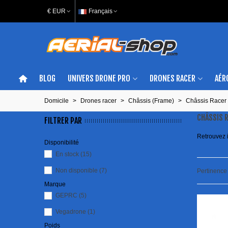
€ EUR
Français
BLOG
UNIVERS DRONE PRO
DRONES RACER
AÉR
Domicile
>
Drones racer
>
Châssis (Frame)
>
Châssis Racer
CHÂSSIS 
FILTRER PAR
Retrouvez i
Disponibilité
En stock
(15)
Non disponible
(7)
Pertinenc
Marque
GEPRC
(5)
Vegadrone
(1)
Poids