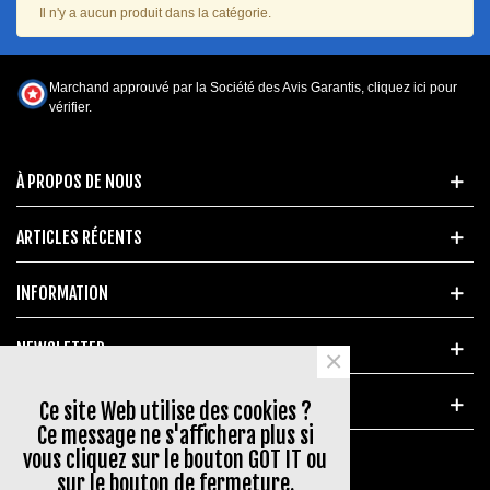
Il n'y a aucun produit dans la catégorie.
Marchand approuvé par la Société des Avis Garantis,
cliquez ici pour
vérifier
.
À PROPOS DE NOUS
ARTICLES RÉCENTS
INFORMATION
NEWSLETTER
×
MARQUES POPULAIRES
Ce site Web utilise des cookies ?
Ce message ne s'affichera plus si
vous cliquez sur le bouton GOT IT ou
sur le bouton de fermeture.