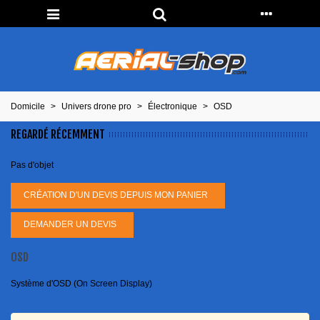
Domicile
>
Univers drone pro
>
Électronique
>
OSD
REGARDÉ RÉCEMMENT
Pas d'objet
CRÉATION D'UN DEVIS DEPUIS MON PANIER
DEMANDER UN DEVIS
OSD
Système d'OSD (On Screen Display)