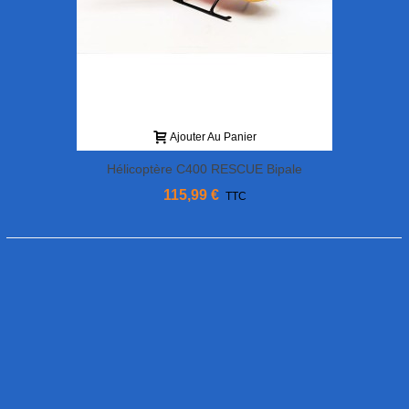
Ajouter Au Panier
Hélicoptère C400 RESCUE Bipale
MHDFLY
115,99 €
TTC