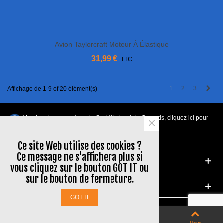
Avion Taylorcraft Moteur À Élastique
31,99 €
TTC
×
Next
1
2
3
Affichage de 1-9 of 20 élément(s)
Ce site Web utilise des cookies ?
Ce message ne s'affichera plus si
Marchand approuvé par la Société des Avis Garantis,
cliquez ici pour
vous cliquez sur le bouton GOT IT ou
vérifier
.
sur le bouton de fermeture.
GOT IT
À PROPOS DE NOUS
0
0
fermer
Panier
Aimé
QR Code
Haut