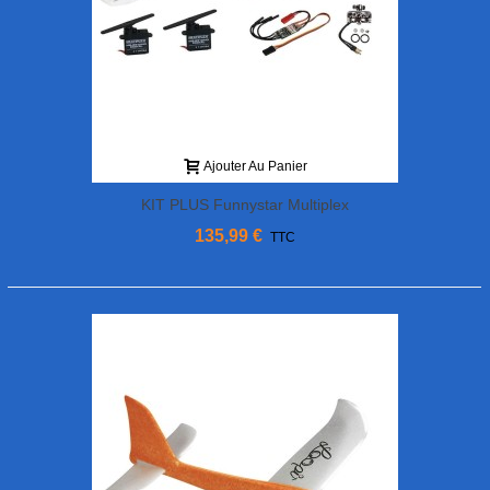
Ajouter Au Panier
KIT PLUS Funnystar Multiplex
135,99 €
TTC