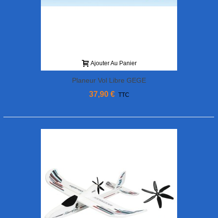
Ajouter Au Panier
Planeur Vol Libre GEGE
37,90 €
TTC