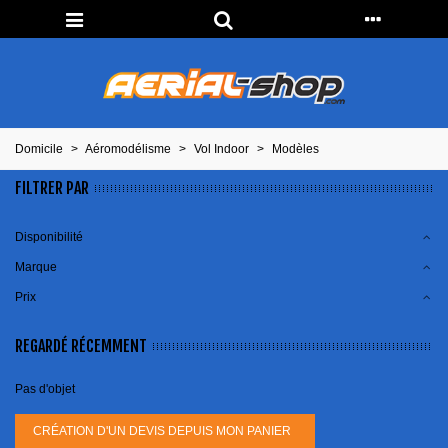
Domicile
>
Aéromodélisme
>
Vol Indoor
>
Modèles
FILTRER PAR
Disponibilité
Marque
Prix
REGARDÉ RÉCEMMENT
Pas d'objet
CRÉATION D'UN DEVIS DEPUIS MON PANIER