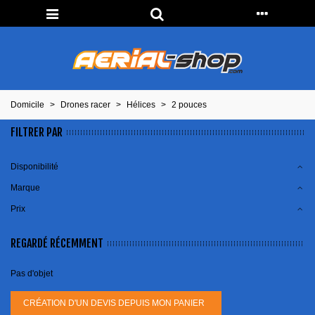
Domicile
>
Drones racer
>
Hélices
>
2 pouces
FILTRER PAR
Disponibilité
Marque
Prix
REGARDÉ RÉCEMMENT
Pas d'objet
CRÉATION D'UN DEVIS DEPUIS MON PANIER