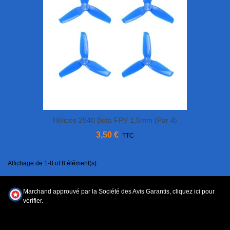
Hélices 2540 Beta FPV 1,5mm (par 4)
3,50 €
TTC
Affichage de 1-8 of 8 élément(s)
Marchand approuvé par la Société des Avis Garantis,
cliquez ici pour
vérifier
.