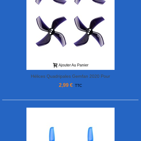
Ajouter Au Panier
Hélices Quadripales Gemfan 2020 Pour
BetaFPV 1,5mm
2,99 €
TTC