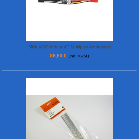
Slick X360 Indoor 4D Multiplex Antriebsset
88,80 €
(inkl. MwSt.)