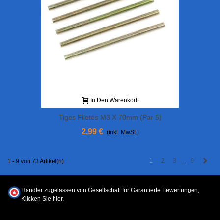
In Den Warenkorb
Tiges Filetés M3 X 70mm (par 5)
2,99 €
(inkl. MwSt.)
Weit
1
2
3
9
1 - 9 von 73 Artikel(n)
…
Händler zugelassen von Gesellschaft für Garantierte Bewertungen,
Klicken Sie hier
.