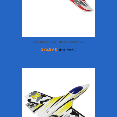
Kit Plus Funjet Ultra 2-Multiplex
275,99 €
(inkl. MwSt.)