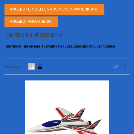
ANGEBOT ERSTELLEN AUS MEINEM WARENKORB
ANGEBOT ANFORDERN
FLUGZEUGE & NURÜGELMODELLE
Hier finden sie unsere auswahl von flugzeugen und nurügelmodelle.
Weit
1/9
Relevanz