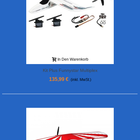
In Den Warenkorb
Kit Plus Funnystar Multiplex
135,99 €
(inkl. MwSt.)