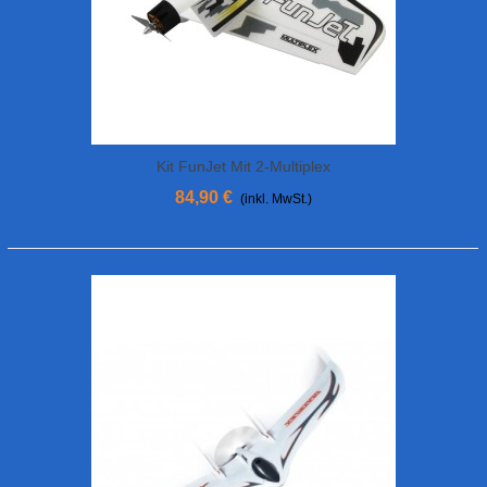
Kit FunJet Mit 2-Multiplex
84,90 €
(inkl. MwSt.)