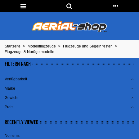
Startseite
>
Modellflugzeuge
>
Flugzeuge und Segeln festen
>
Flugzeuge & Nurügelmodelle
FILTERN NACH
Verfügbarkeit
Marke
Gewicht
Preis
RECENTLY VIEWED
No items