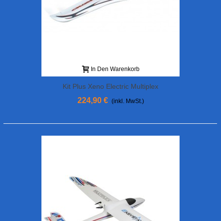
In Den Warenkorb
Kit Plus Xeno Electric Multiplex
224,90 €
(inkl. MwSt.)