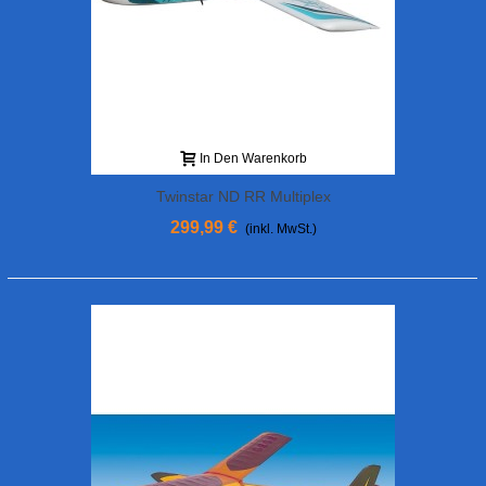
In Den Warenkorb
Twinstar ND RR Multiplex
299,99 €
(inkl. MwSt.)