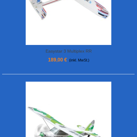
Easystar 3 Multiplex RR
189,00 €
(inkl. MwSt.)