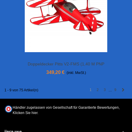
Doppeldecker Pitts V2-FMS (1,40 M PNP
EPO
349,20 €
(inkl. MwSt.)
Weit
1
2
3
9
1 - 9 von 75 Artikel(n)
…
Händler zugelassen von Gesellschaft für Garantierte Bewertungen,
Klicken Sie hier
.