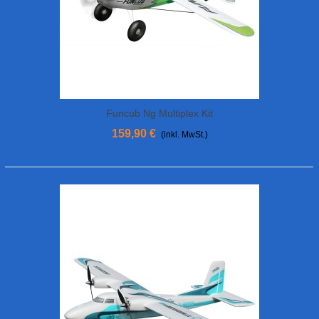
Funcub Ng Multiplex Kit
159,90 €
(inkl. MwSt.)