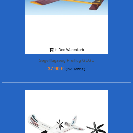
In Den Warenkorb
Segelflugzeug Freiflug GEGE
37,90 €
(inkl. MwSt.)