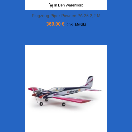
In Den Warenkorb
Flugzeug Piper Pawnee PA-25 2,2 M
369,00 €
(inkl. MwSt.)