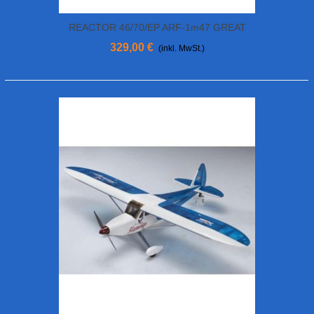
REACTOR 46/70/EP ARF-1m47 GREAT
PLANES
329,00 €
(inkl. MwSt.)