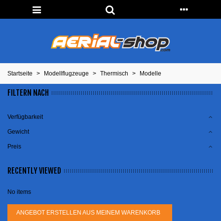
Startseite
>
Modellflugzeuge
>
Thermisch
>
Modelle
FILTERN NACH
Verfügbarkeit
Gewicht
Preis
RECENTLY VIEWED
No items
ANGEBOT ERSTELLEN AUS MEINEM WARENKORB