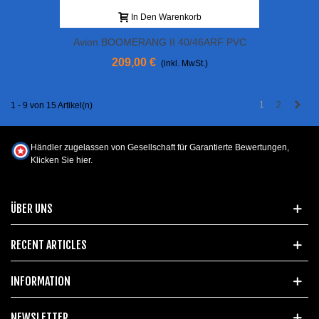
In Den Warenkorb
Avion BOOMERANG II 40/46ARF PVC
209,00 €
(inkl. MwSt.)
Weit
1
2
1 - 9 von 15 Artikel(n)
Händler zugelassen von Gesellschaft für Garantierte Bewertungen,
Klicken Sie hier
.
ÜBER UNS
RECENT ARTICLES
INFORMATION
NEWSLETTER