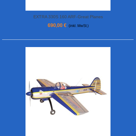
EXTRA 330S 160 ARF-Great Planes
690,00 €
(inkl. MwSt.)