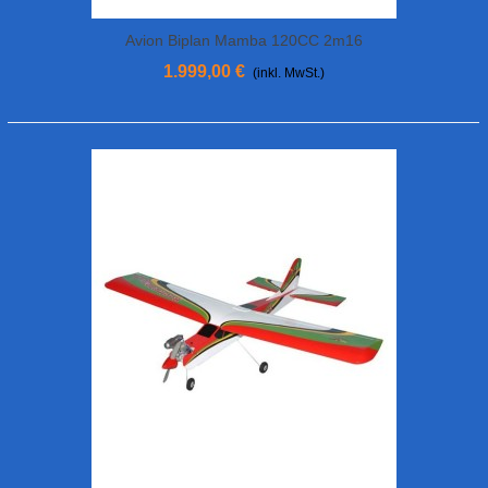
Avion Biplan Mamba 120CC 2m16
Premier Aircraft
1.999,00 €
(inkl. MwSt.)