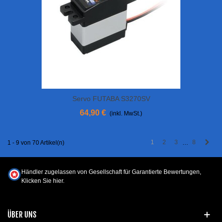
Servo FUTABA S3270SV
64,90 €
(inkl. MwSt.)
Weit
1
2
3
8
1 - 9 von 70 Artikel(n)
…
Händler zugelassen von Gesellschaft für Garantierte Bewertungen,
Klicken Sie hier
.
ÜBER UNS