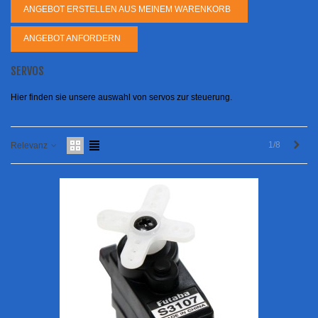
ANGEBOT ERSTELLEN AUS MEINEM WARENKORB
ANGEBOT ANFORDERN
SERVOS
Hier finden sie unsere auswahl von servos zur steuerung.
Weit
1/8
Relevanz