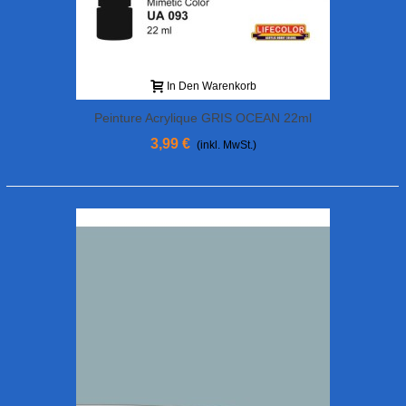
In Den Warenkorb
Peinture Acrylique GRIS OCEAN 22ml
3,99 €
(inkl. MwSt.)