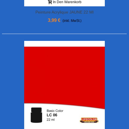
In Den Warenkorb
Peinture Acrylique JAUNE 22 Ml
3,99 €
(inkl. MwSt.)