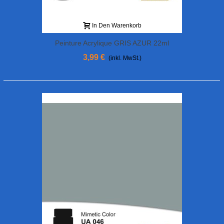
In Den Warenkorb
Peinture Acrylique GRIS AZUR 22ml
3,99 €
(inkl. MwSt.)