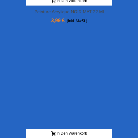
In Den Warenkorb
Peinture Acrylique NOIR MAT 22 Ml
3,99 €
(inkl. MwSt.)
In Den Warenkorb