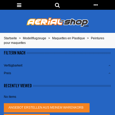
Startseite
>
Modellflugzeuge
>
Maquettes en Plastique
>
Peintures
pour maquettes
FILTERN NACH
Verfügbarkeit
Preis
RECENTLY VIEWED
No items
ANGEBOT ERSTELLEN AUS MEINEM WARENKORB