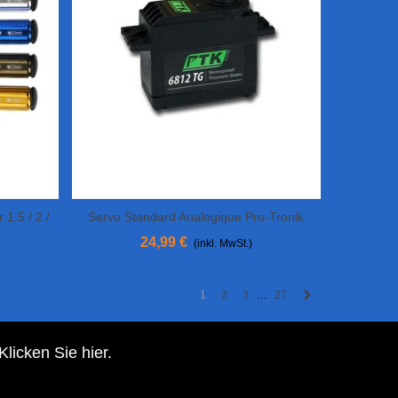
1.5 / 2 /
Servo Standard Analogique Pro-Tronik
In Den Warenkorb
6812 TG-A
24,99 €
(inkl. MwSt.)
Weiter
1
2
3
27
…
Klicken Sie hier
.