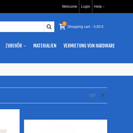
Welcome
Login
Help
0
Shopping cart
-
0,00 €
ZUBEHÖR
MATERIALIEN
VERMIETUNG VON HARDWARE
Weiter
1/27