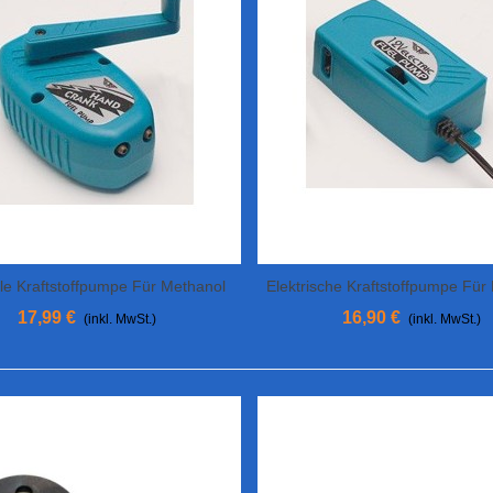
le Kraftstoffpumpe Für Methanol
Elektrische Kraftstoffpumpe Für
In Den Warenkorb
View More
17,99 €
16,90 €
(inkl. MwSt.)
(inkl. MwSt.)