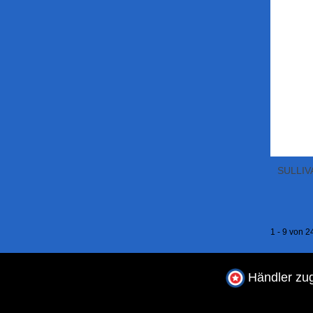
SULLIVA
1 - 9 von 24
Händler zug