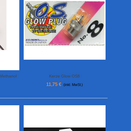
 Methanol
Kerze Glow OS8
In Den Warenkorb
11,75 €
(inkl. MwSt.)