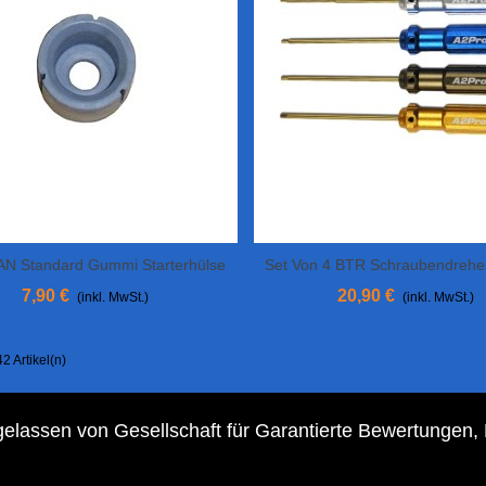
N Standard Gummi Starterhülse
Set Von 4 BTR Schraubendreher 
In Den Warenkorb
In Den Warenkorb
2.5 / 3
7,90 €
20,90 €
(inkl. MwSt.)
(inkl. MwSt.)
2 Artikel(n)
elassen von Gesellschaft für Garantierte Bewertungen,