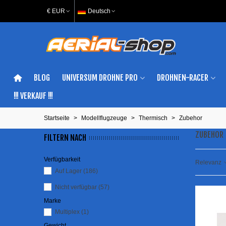
€ EUR
Deutsch
BLOG
UNIVERSUM DROHNE PRO
DROHNEN-RACER
!!! VERKAUF !!!
Startseite
>
Modellflugzeuge
>
Thermisch
>
Zubehor
ZUBEHOR
FILTERN NACH
Verfügbarkeit
Relevanz
Auf Lager
(186)
Nicht verfügbar
(57)
Marke
Multiplex
(1)
Gewicht