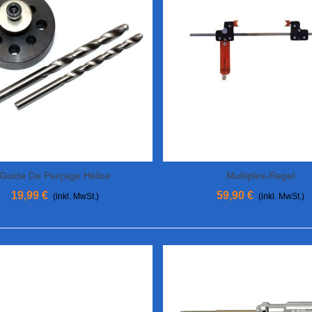
Guide De Perçage Hélice
Multiplex-Regel
In Den Warenkorb
In Den Warenkorb
19,99 €
59,90 €
(inkl. MwSt.)
(inkl. MwSt.)