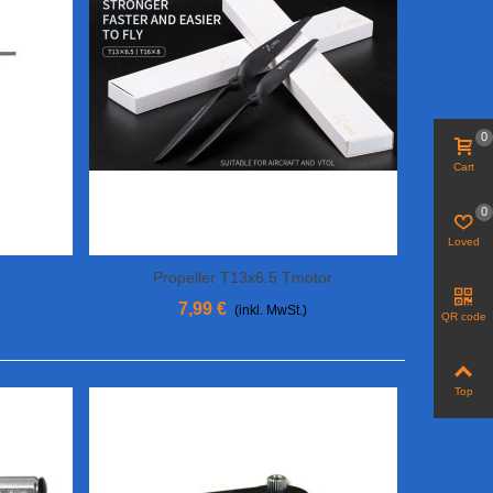
0
Cart
0
Loved
Propeller T13x6.5 Tmotor
In Den Warenkorb
7,99 €
(inkl. MwSt.)
QR code
Top