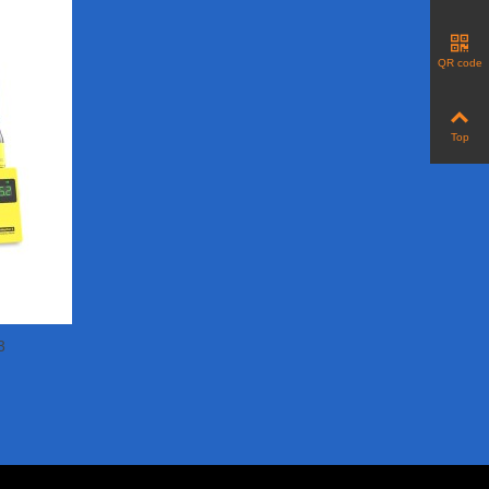
QR code
Top
3