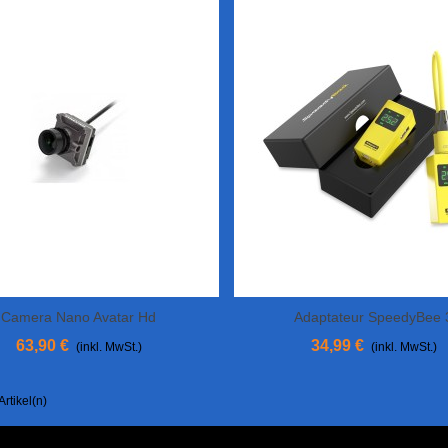
Camera Nano Avatar Hd
Adaptateur SpeedyBee 
In Den Warenkorb
In Den Warenkorb
63,90 €
34,99 €
(inkl. MwSt.)
(inkl. MwSt.)
Artikel(n)