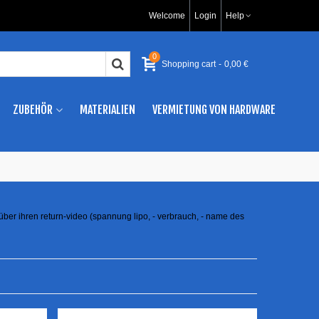
Welcome
Login
Help
0
Shopping cart
-
0,00 €
ZUBEHÖR
MATERIALIEN
VERMIETUNG VON HARDWARE
ber ihren return-video (spannung lipo, - verbrauch, - name des