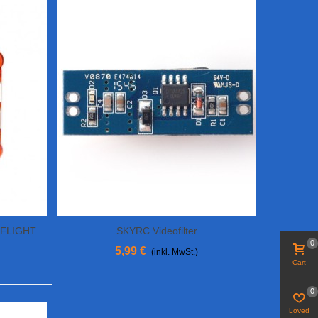
 FLIGHT
SKYRC Videofilter
In Den Warenkorb
0
5,99 €
(inkl. MwSt.)
Cart
0
Loved