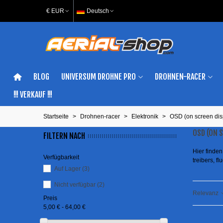
€ EUR
Deutsch
BLOG
UNIVERSUM DROHNE PRO
DROHNEN-RACER
!!! VERKAUF !!!
Startseite
>
Drohnen-racer
>
Elektronik
>
OSD (on screen dis
OSD (ON 
FILTERN NACH
Hier finde
Verfügbarkeit
treibers, flu
Auf Lager
(3)
Nicht verfügbar
(2)
Relevanz
Preis
5,00 € - 64,00 €