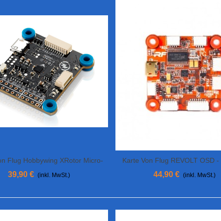
on Flug Hobbywing XRotor Micro-
Karte Von Flug REVOLT OSD -
View More
View More
F4, G2
ONE
39,90 €
44,90 €
(inkl. MwSt.)
(inkl. MwSt.)