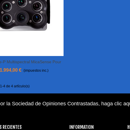
-P Multispectral MicaSense Pour
Añadir Al Carrito
DJI Matrice 300
1.994,00 €
(impuestos inc.)
-4 de 4 artículo(s)
or la Sociedad de Opiniones Contrastadas,
haga clic aq
S RECIENTES
INFORMATION
H