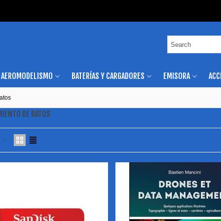
AEROMODELISMO
BATERÍAS Y CARGADORES
EMISORA
ACC
atos
IENTO DE DATOS
a