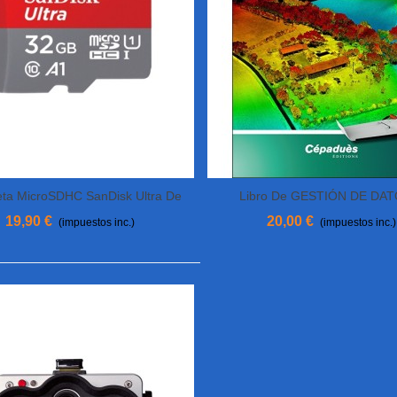
jeta MicroSDHC SanDisk Ultra De
Libro De GESTIÓN DE DAT
Ver Más
Añadir Al Carrito
32 Gb Clase 10
DRONES Cepadues
19,90 €
20,00 €
(impuestos inc.)
(impuestos inc.)