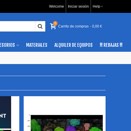
Welcome
Iniciar sesión
Help
0
Carrito de compras
-
0,00 €
ESORIOS
MATERIALES
ALQUILER DE EQUIPOS
!!! REBAJAS !!!