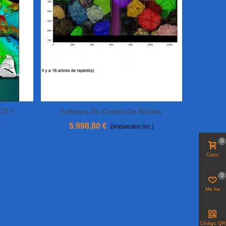
OS Y
Software De Conteo De Árboles
Añadir Al Carrito
5.998,80 €
(impuestos inc.)
0
Carro
0
Me ha
gustado
Código QR