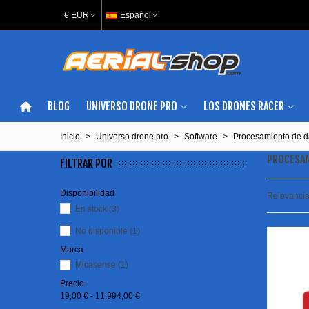
€ EUR
Español
BLOG
UNIVERSO DRONE PRO
LOS DRONES RACER
Inicio
>
Universo drone pro
>
Software
>
Procesamiento de d
PROCESAM
FILTRAR POR
Disponibilidad
Relevanci
En stock
(3)
No disponible
(1)
Marca
Micasense
(1)
Precio
19,00 € - 11.994,00 €