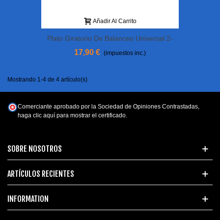
Añadir Al Carrito
Plato Giratorio De Balanceo Universal 2-
8S Hitec JST-XH-EH-TP / FP
17,90 €
(impuestos inc.)
Mostrando 1-4 de 4 artículo(s)
Comerciante aprobado por la Sociedad de Opiniones Contrastadas,
haga clic aquí para mostrar el certificado
.
SOBRE NOSOTROS
ARTÍCULOS RECIENTES
INFORMATION