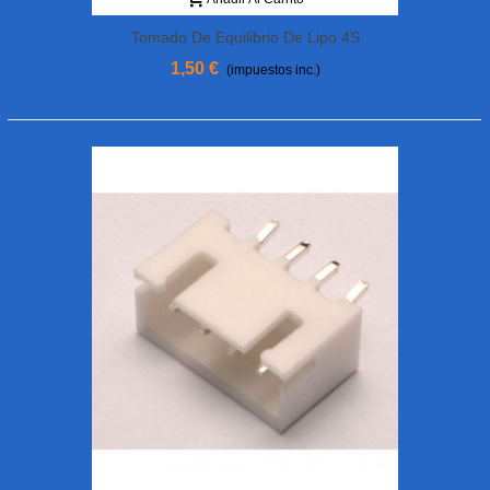
Tomado De Equilibrio De Lipo 4S
Femenino XH (2)
1,50 €
(impuestos inc.)