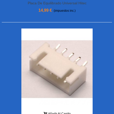
Placa De Equilibrado Universal Hitec
118300
14,99 €
(impuestos inc.)
Añadir Al Carrito