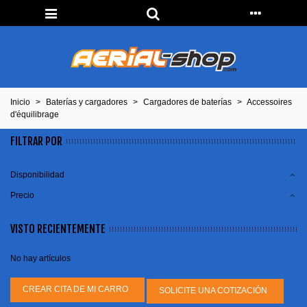
Inicio
>
Baterías y cargadores
>
Cargadores de baterías
>
Accessoires
d'équilibrage
FILTRAR POR
Disponibilidad
Precio
VISTO RECIENTEMENTE
No hay artículos
CREAR CITA DE MI CARRO
SOLICITE UNA COTIZACIÓN