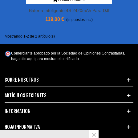
Batería Inteligente 4S 2420mAh Para DJI
Avata (!!!pre-Orden!!!)
119,00 €
(impuestos inc.)
Mostrando 1-2 de 2 artículo(s)
Comerciante aprobado por la Sociedad de Opiniones Contrastadas,
haga clic aquí para mostrar el certificado
.
SOBRE NOSOTROS
ARTÍCULOS RECIENTES
INFORMATION
HOJA INFORMATIVA
×