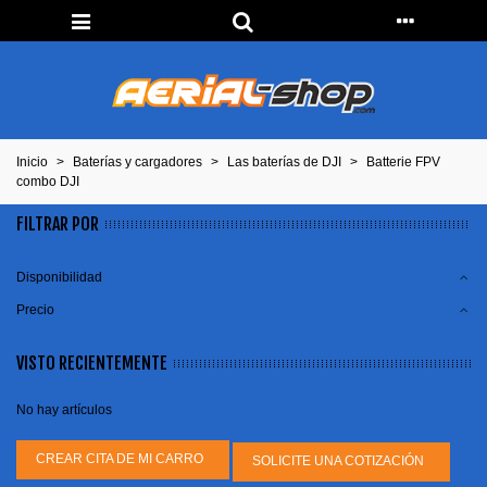
Inicio
>
Baterías y cargadores
>
Las baterías de DJI
>
Batterie FPV
combo DJI
FILTRAR POR
Disponibilidad
Precio
VISTO RECIENTEMENTE
No hay artículos
CREAR CITA DE MI CARRO
SOLICITE UNA COTIZACIÓN