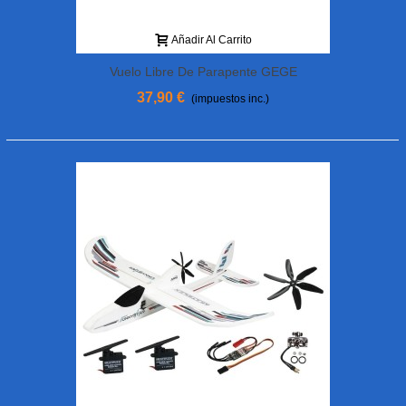
Añadir Al Carrito
Vuelo Libre De Parapente GEGE
37,90 €
(impuestos inc.)