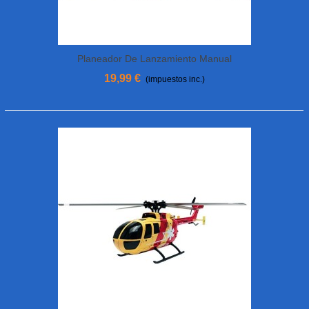
Planeador De Lanzamiento Manual
Alphajet FMS
19,99 €
(impuestos inc.)