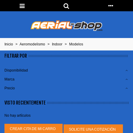
Inicio
>
Aeromodelismo
>
Indoor
>
Modelos
FILTRAR POR
Disponibilidad
Marca
Precio
VISTO RECIENTEMENTE
No hay artículos
CREAR CITA DE MI CARRO
SOLICITE UNA COTIZACIÓN