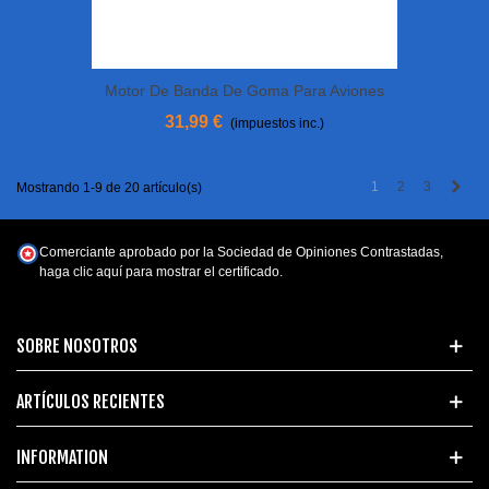
Motor De Banda De Goma Para Aviones
Taylorcraft
31,99 €
(impuestos inc.)
Sigu
1
2
3
Mostrando 1-9 de 20 artículo(s)
Comerciante aprobado por la Sociedad de Opiniones Contrastadas,
haga clic aquí para mostrar el certificado
.
SOBRE NOSOTROS
ARTÍCULOS RECIENTES
INFORMATION