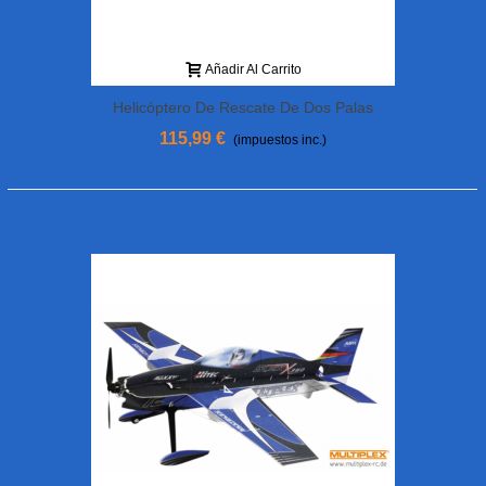
Añadir Al Carrito
Helicóptero De Rescate De Dos Palas
MHDFLY C400
115,99 €
(impuestos inc.)