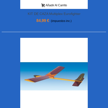
Añadir Al Carrito
KIT DE CAZA Multiplex Eurofighter
84,99 €
(impuestos inc.)