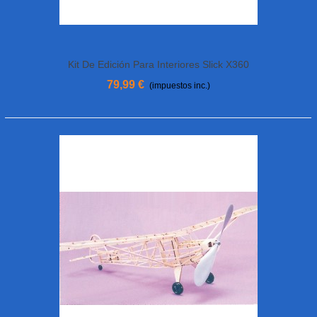
Kit De Edición Para Interiores Slick X360
4D MULTIPLEX De 0,86 M
79,99 €
(impuestos inc.)