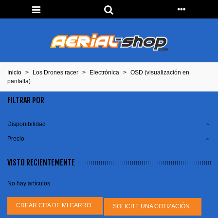
Inicio
>
Los Drones racer
>
Electrónica
>
OSD (visualización en
pantalla)
FILTRAR POR
Disponibilidad
Precio
VISTO RECIENTEMENTE
No hay artículos
CREAR CITA DE MI CARRO
SOLICITE UNA COTIZACIÓN