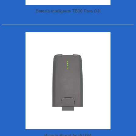
Batería Inteligente TB30 Para DJI
M30/M30T
Batería Parrot Anafi USA