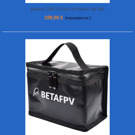
Batería TB47S Para DJI Matriz De 600
199,00 €
(impuestos inc.)