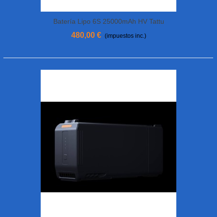
Batería Lipo 6S 25000mAh HV Tattu
480,00 €
(impuestos inc.)