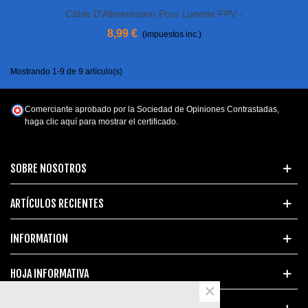
Câble D'Alimentation Pour Lunette FPV -
Xt60 Vers DC
8,99 €
(impuestos inc.)
Mostrando 1-9 de 9 artículo(s)
Comerciante aprobado por la Sociedad de Opiniones Contrastadas,
haga clic aquí para mostrar el certificado
.
SOBRE NOSOTROS
ARTÍCULOS RECIENTES
INFORMATION
HOJA INFORMATIVA
×