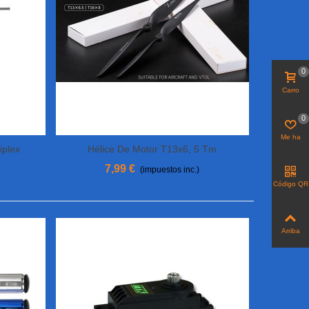
0
Carro
0
Me ha
gustado
iplex
Hélice De Motor T13x6, 5 Tm
Añadir Al Carrito
7,99 €
(impuestos inc.)
Código QR
Arriba