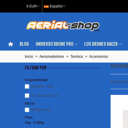
€ EUR
Español
BLOG
UNIVERSO DRONE PRO
LOS DRONES RACER
Inicio
>
Aeromodelismo
>
Termica
>
Accessorios
ACCESSO
FILTRAR POR
Disponibilidad
Relevanci
En stock
(186)
No disponible
(57)
Marca
Multiplex
(1)
Peso
0kg - 0.08kg