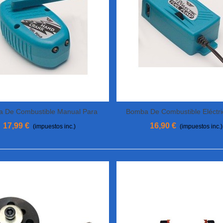
 De Combustible Manual Para
Bomba De Combustible Eléctri
Añadir Al Carrito
Ver Más
Metanol
Metanol
17,99 €
16,90 €
(impuestos inc.)
(impuestos inc.)