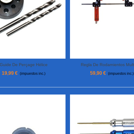
Guide De Perçage Hélice
Regla De Rodamientos Mult
Añadir Al Carrito
Añadir Al Carrito
19,99 €
59,90 €
(impuestos inc.)
(impuestos inc.)