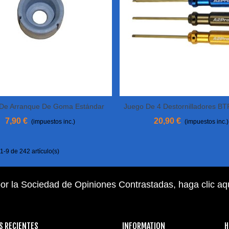
De Arranque De Goma Estándar
Juego De 4 Destornilladores BTR
Añadir Al Carrito
Añadir Al Carrito
SULLIVAN
2.5 / 3
7,90 €
20,90 €
(impuestos inc.)
(impuestos inc.)
-9 de 242 artículo(s)
or la Sociedad de Opiniones Contrastadas,
haga clic aq
S RECIENTES
INFORMATION
H