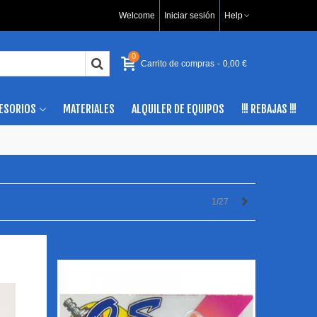
Welcome
Iniciar sesión
Help
0
Carrito de compras
-
0,00 €
ESORIOS
MATERIALES
ALQUILER DE EQUIPOS
!!! REBAJAS !!!
Siguiente
1/27