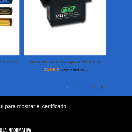
 1.5 / 2 /
Servo Standard Analogique Pro-Tronik
Añadir Al Carrito
6812 TG-A
24,99 €
(impuestos inc.)
Siguiente
1
2
3
27
…
uí para mostrar el certificado
.
OJA INFORMATIVA