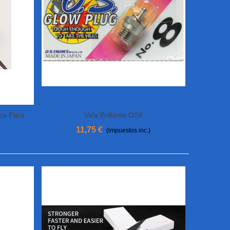
ca Para
Vela Brillante OS8
Añadir Al Carrito
11,75 €
(impuestos inc.)