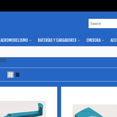
AEROMODELISMO
BATERÍAS Y CARGADORES
EMISORA
ACC
RIOS
a