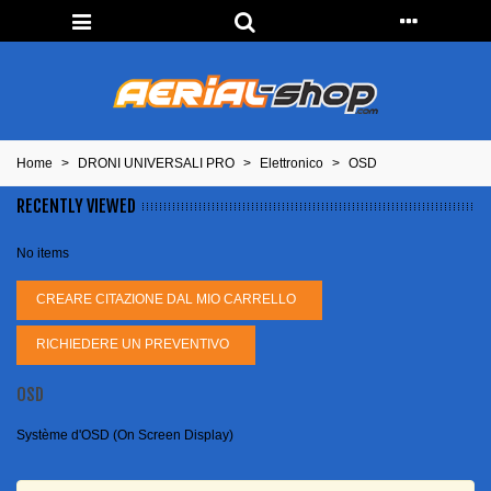
Home
>
DRONI UNIVERSALI PRO
>
Elettronico
>
OSD
RECENTLY VIEWED
No items
CREARE CITAZIONE DAL MIO CARRELLO
RICHIEDERE UN PREVENTIVO
OSD
Système d'OSD (On Screen Display)