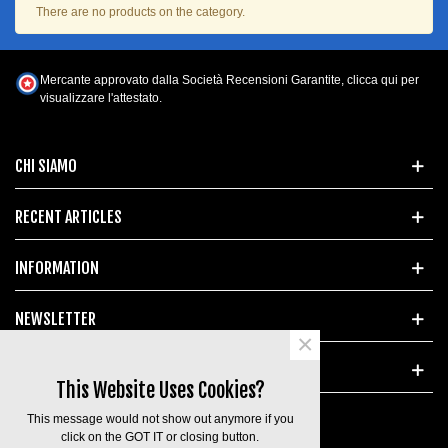
There are no products on the category.
Mercante approvato dalla Società Recensioni Garantite,
clicca qui per
visualizzare l'attestato
.
CHI SIAMO
RECENT ARTICLES
INFORMATION
NEWSLETTER
×
POPULAR TAGS
This Website Uses Cookies?
This message would not show out anymore if you
click on the GOT IT or closing button.