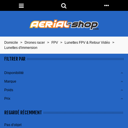
Domicile
>
Drones racer
>
FPV
>
Lunettes FPV & Retour Vidéo
>
Lunettes d'immersion
FILTRER PAR
Disponibilité
Marque
Poids
Prix
REGARDÉ RÉCEMMENT
Pas d'objet