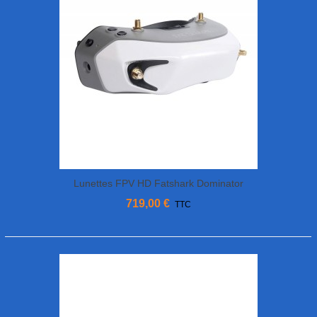
Lunettes FPV HD Fatshark Dominator
Avatar
719,00 €
TTC