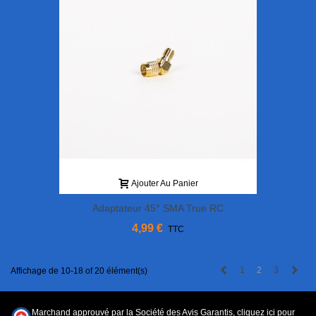
Ajouter Au Panier
Adaptateur 45° SMA True RC
4,99 €
TTC
Previous
Next
1
2
3
Affichage de 10-18 of 20 élément(s)
Marchand approuvé par la Société des Avis Garantis,
cliquez ici pour