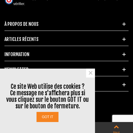
vérifier
.
À PROPOS DE NOUS
ARTICLES RÉCENTS
INFORMATION
NEWSLETTER
×
MARQUES POPULAIRES
Ce site Web utilise des cookies ?
Ce message ne s'affichera plus si
vous cliquez sur le bouton GOT IT ou
sur le bouton de fermeture.
© 2023 www.aerial-shop.com
GOT IT
0
0
fermer
Panier
Aimé
QR Code
Haut