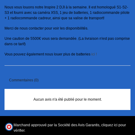
Nous vous louons notre Inspire 2 DJI à la semaine. Il est homologué S1-S2-
S3 et fourni avec sa caméra X5S, 1 jeu de batteries, 1 radiocommande pilote
+ 1 radiocommande cadreur, ainsi que sa valise de transport!
Merci de nous contacter pour voir les disponibilités.
Une caution de 5500€ vous sera demandée. (La livraison n'est pas comprise
dans ce tarif)
Vous pouvez également nous louer plus de batteries
ici !
Commentaires (0)
Aucun avis n'a été publié pour le moment.
Marchand approuvé par la Société des Avis Garantis,
cliquez ici pour
vérifier
.