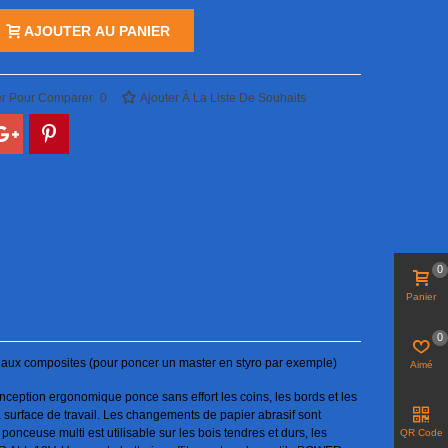
AJOUTER AU PANIER
er Pour Comparer
0
Ajouter À La Liste De Souhaits
0
Panier
0
atériaux composites (pour poncer un master en styro par exemple)
Aimé
nception ergonomique ponce sans effort les coins, les bords et les
 surface de travail. Les changements de papier abrasif sont
ponceuse multi est utilisable sur les bois tendres et durs, les
QR Code