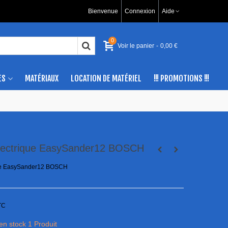
Bienvenue
Connexion
Aide
0
Voir le panier
-
0,00 €
ES
MATÉRIAUX
LOCATION DE MATÉRIEL
!!! PROMOTIONS !!!
lectrique EasySander12 BOSCH
ue EasySander12 BOSCH
TC
 en stock
1 Produit