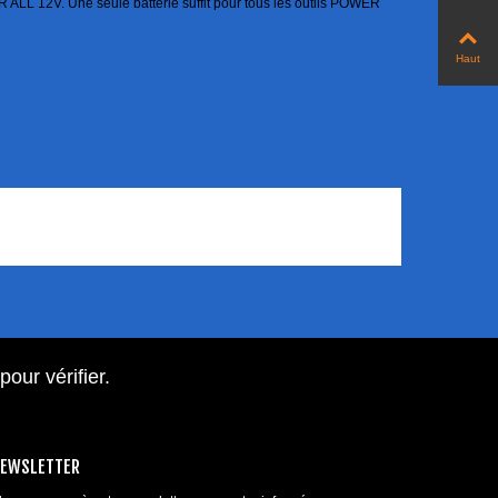
OR ALL 12V. Une seule batterie suffit pour tous les outils POWER
Haut
 pour vérifier
.
EWSLETTER