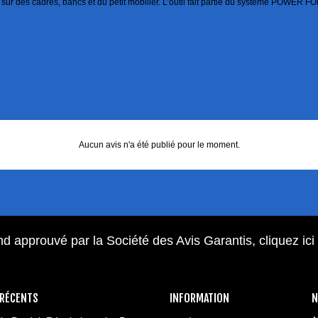
 sur des cadres, bancs et du petit mobilier. L’outil fait partie du système POWER F
Aucun avis n'a été publié pour le moment.
d approuvé par la Société des Avis Garantis,
cliquez ici
 RÉCENTS
INFORMATION
N