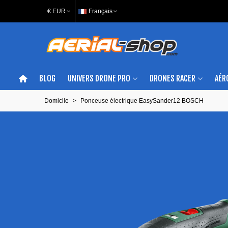
€ EUR
Français
BLOG
UNIVERS DRONE PRO
DRONES RACER
AÉR
Domicile
>
Ponceuse électrique EasySander12 BOSCH