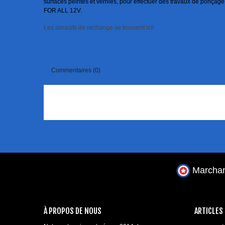
surfaces peintes et vernies, pour effectuer des travaux de ponçage
FOR ALL 12V.
Les abrasifs de rechange se trouvent ici!
Commentaires (0)
Marchan
À PROPOS DE NOUS
ARTICLES