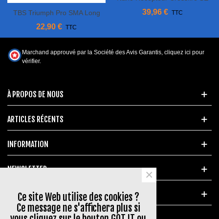
TBS
39,96 €
TBS Triumph Pro SMA Long
TTC
Range
22,90 €
TTC
Marchand approuvé par la Société des Avis Garantis,
cliquez ici pour
vérifier
.
À PROPOS DE NOUS
ARTICLES RÉCENTS
INFORMATION
NEWSLETTER
×
MARQUES POPULAIRES
Ce site Web utilise des cookies ?
Ce message ne s'affichera plus si
vous cliquez sur le bouton GOT IT ou