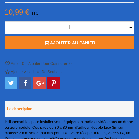
10,99 €
TTC
-
+
AJOUTER AU PANIER
Aimer
0
Ajouter Pour Comparer
0
Ajouter À La Liste De Souhaits
La description
Indispensables pour installer votre équipement radio et vidéo dans un drone
ou aéromodèle. Ces pads de 80 x 80 mm d'adhésif double face 3m sur
mousse 2 mm seront parfaits pour fixer votre récepteur radio, votre VTX, un
IMU, un gyroscope ou vos ESC sur tous types de machines (volantes ou