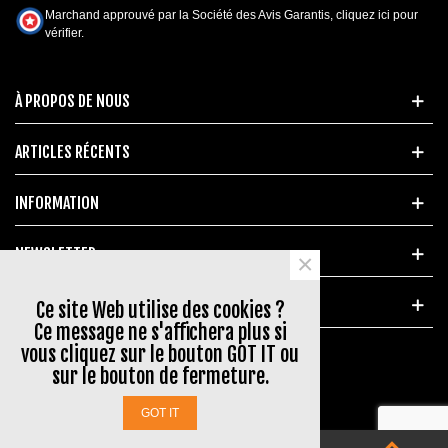
Marchand approuvé par la Société des Avis Garantis,
cliquez ici pour
vérifier
.
À PROPOS DE NOUS
ARTICLES RÉCENTS
INFORMATION
NEWSLETTER
×
MARQUES POPULAIRES
Ce site Web utilise des cookies ?
Ce message ne s'affichera plus si
vous cliquez sur le bouton GOT IT ou
sur le bouton de fermeture.
© 2023 www.aerial-shop.com
GOT IT
0
0