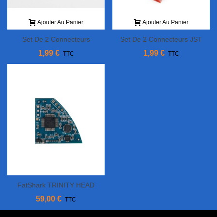
Ajouter Au Panier
Ajouter Au Panier
Set De 2 Connecteurs
Set De 2 Connecteurs JST
FUTABA Type J Mâle Et
RCY
1,99 €
1,99 €
TTC
TTC
Femelle
FatShark TRINITY HEAD
TRACKER MODULE
59,00 €
TTC
FSV2413