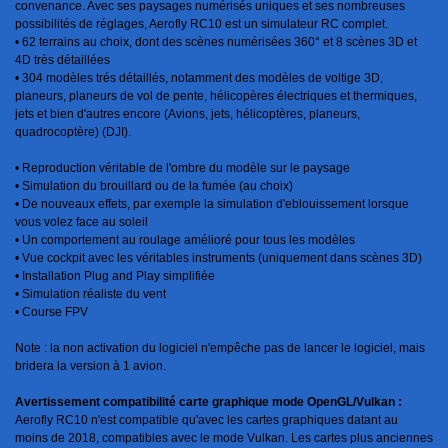
convenance. Avec ses paysages numérisés uniques et ses nombreuses
possibilités de réglages, Aerofly RC10 est un simulateur RC complet.
• 62 terrains au choix, dont des scènes numérisées 360° et 8 scènes 3D et
4D très détaillées
• 304 modèles trés détaillés, notamment des modèles de voltige 3D,
planeurs, planeurs de vol de pente, hélicopères électriques et thermiques,
jets et bien d'autres encore (Avions, jets, hélicoptères, planeurs,
quadrocoptère) (DJI).
• Reproduction véritable de l'ombre du modèle sur le paysage
• Simulation du brouillard ou de la fumée (au choix)
• De nouveaux effets, par exemple la simulation d'eblouissement lorsque
vous volez face au soleil
• Un comportement au roulage amélioré pour tous les modèles
• Vue cockpit avec les véritables instruments (uniquement dans scènes 3D)
• Installation Plug and Play simplifiée
• Simulation réaliste du vent
• Course FPV
Note : la non activation du logiciel n'empêche pas de lancer le logiciel, mais
bridera la version à 1 avion.
Avertissement compatibilité carte graphique mode OpenGL/Vulkan :
Aerofly RC10 n'est compatible qu'avec les cartes graphiques datant au
moins de 2018, compatibles avec le mode Vulkan. Les cartes plus anciennes