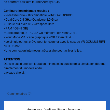
ne pourront pas faire tourner Aerofly RC10.
Configuration minimale requise :
• Processeur 64 – Bit compatible WINDOWS 8/10/11
• Dual Core 2.4 GHz (Quadcore 3.0 Ghz)
• Disque dur avec 8 GB d’espace libre
• RAM 4GB (8 GB)
• Carte graphique 1 GB (2 GB mémoire) et Open GL 4.0
• Pour Mode VR : carte graphique 4GB /Open GL 4.5
• Le simulateur est prévu pour fonctionner avec le casque VR OCULUS RIFT
ou HTC-VIVE.
• Une connexion internet est nécessaire pour activer le jeu.
ATTENTION :
Dans le cas d’une configuration minimale, la qualité de la simulation dépend
directement du modèle et du
paysage choisi.
Commentaires (0)
Aucun avis n'a été publié pour le moment.