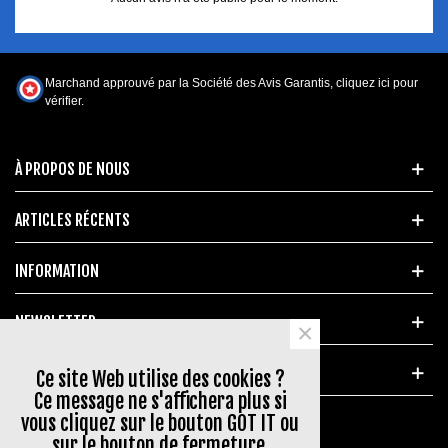
Marchand approuvé par la Société des Avis Garantis,
cliquez ici pour
vérifier
.
À PROPOS DE NOUS
ARTICLES RÉCENTS
INFORMATION
NEWSLETTER
×
MARQUES POPULAIRES
Ce site Web utilise des cookies ?
Ce message ne s'affichera plus si
vous cliquez sur le bouton GOT IT ou
sur le bouton de fermeture.