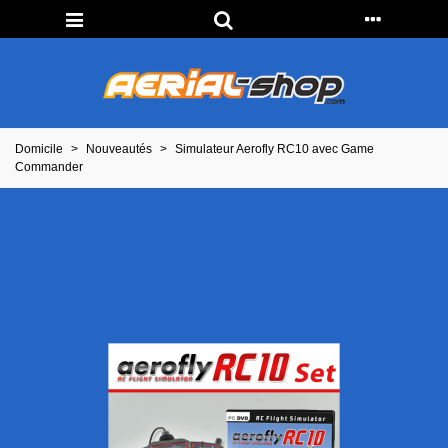
Domicile
>
Nouveautés
>
Simulateur Aerofly RC10 avec Game
Commander