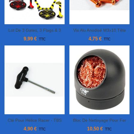
Lot De 3 Gates, 3 Flags & 3
Vis Alu Anodisé M3x10 Tête
Bases Pour Tiny Whoop &
Bombée
9,99 €
4,75 €
TTC
TTC
Nano Racer
Clé Pour Hélice Racer - TBS
Bloc De Nettoyage Pour Fer
À Souder
4,90 €
10,50 €
TTC
TTC