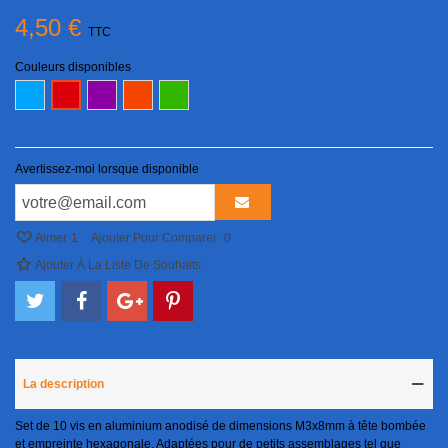
4,50 €
TTC
Couleurs disponibles
Bleu
Violet
Orange
Vert
Rouge
Avertissez-moi lorsque disponible
Aimer
1
Ajouter Pour Comparer
0
Ajouter À La Liste De Souhaits
La description
Set de 10 vis en aluminium anodisé de dimensions M3x8mm à tête bombée
et empreinte hexagonale. Adaptées pour de petits assemblages tel que