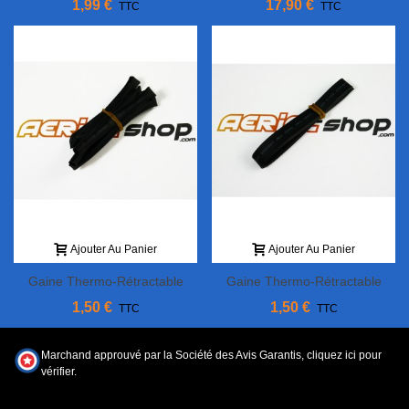
1,99 €
17,90 €
TTC
TTC
Ajouter Au Panier
Ajouter Au Panier
Gaine Thermo-Rétractable
Gaine Thermo-Rétractable
Ø6mm/3mm Noire
Ø8mm/4mm Noire
1,50 €
1,50 €
TTC
TTC
Marchand approuvé par la Société des Avis Garantis,
cliquez ici pour
vérifier
.