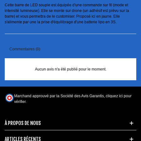
Cette barre de LED souple est équipée d'une commande sur fil (mode et
intensité lumineuse). Elle se monte sur drone (un adhésif est prévu sur la
barre) et vous permettra de le customiser. Proposé ici en jaune. Elle
s'alimente par une la prise d'équilibrage d'une batterie lipo en 3S.
Commentaires (0)
Aucun avis n'a été publié pour le moment.
Marchand approuvé par la Société des Avis Garantis,
cliquez ici pour
vérifier
.
À PROPOS DE NOUS
ARTICLES RÉCENTS