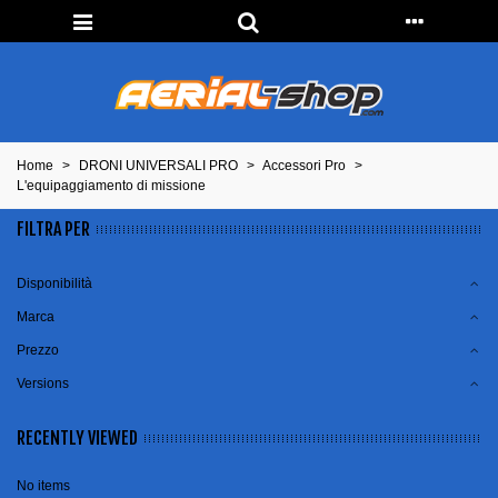
Home
>
DRONI UNIVERSALI PRO
>
Accessori Pro
>
L'equipaggiamento di missione
FILTRA PER
Disponibilità
Marca
Prezzo
Versions
RECENTLY VIEWED
No items