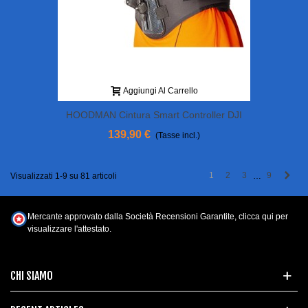
Aggiungi Al Carrello
HOODMAN Cintura Smart Controller DJI
139,90 €
(Tasse incl.)
Succ
1
2
3
9
Visualizzati 1-9 su 81 articoli
…
Mercante approvato dalla Società Recensioni Garantite,
clicca qui per
visualizzare l'attestato
.
CHI SIAMO