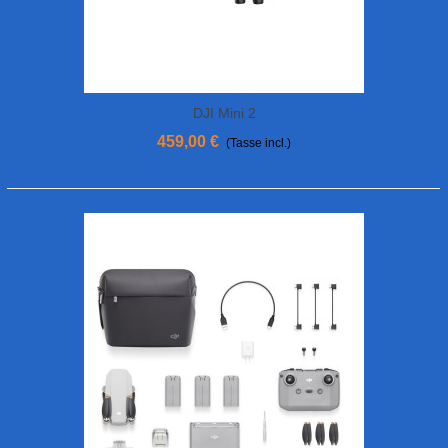
DJI Mini 2
459,00 €
(Tasse incl.)