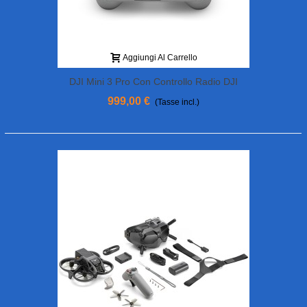
Aggiungi Al Carrello
DJI Mini 3 Pro Con Controllo Radio DJI
RC
999,00 €
(Tasse incl.)