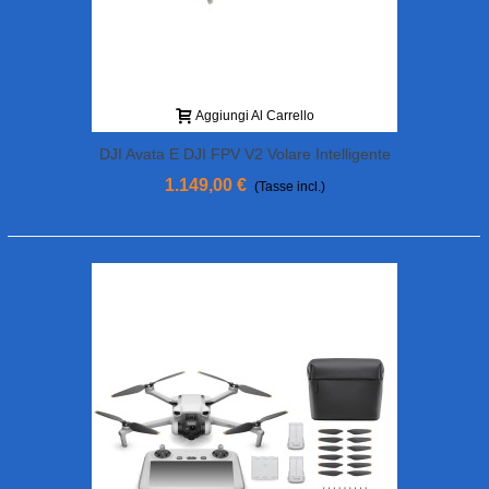
Aggiungi Al Carrello
DJI Avata E DJI FPV V2 Volare Intelligente
Combo Auricolare
1.149,00 €
(Tasse incl.)