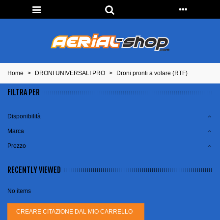
Home
>
DRONI UNIVERSALI PRO
>
Droni pronti a volare (RTF)
FILTRA PER
Disponibilità
Marca
Prezzo
RECENTLY VIEWED
No items
CREARE CITAZIONE DAL MIO CARRELLO