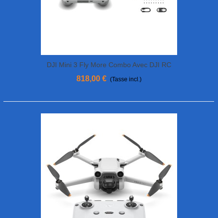
DJI Mini 3 Fly More Combo Avec DJI RC
818,00 €
(Tasse incl.)