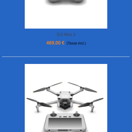
DJI Mini 3
469,00 €
(Tasse incl.)