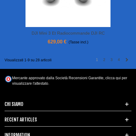
DJI Mini 3 Et Radiocommande DJI RC
629,00 €
(Tasse incl.)
Succ
1
2
3
4
Visualizzati 1-9 su 28 articoli
Mercante approvato dalla Società Recensioni Garantite,
clicca qui per
visualizzare l'attestato
.
CHI SIAMO
RECENT ARTICLES
INFORMATION