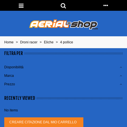
Home
>
Droni racer
>
Eliche
>
4 pollice
FILTRA PER
Disponibilità
Marca
Prezzo
RECENTLY VIEWED
No items
CREARE CITAZIONE DAL MIO CARRELLO