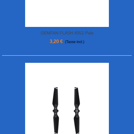
GEMFAN FLASH 4052-Pale
3,20 €
(Tasse incl.)