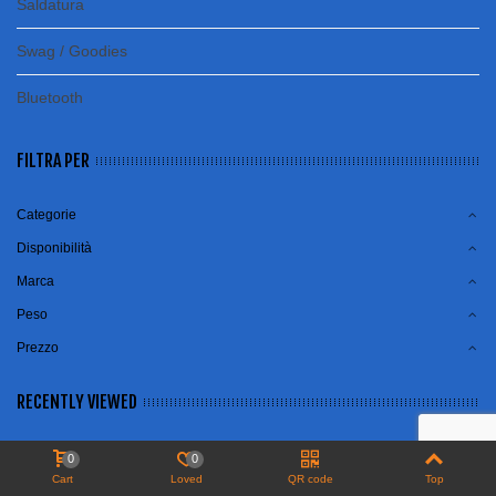
Saldatura
Swag / Goodies
Bluetooth
FILTRA PER
Categorie
Disponibilità
Marca
Peso
Prezzo
RECENTLY VIEWED
No items
0
0
chiudere
Cart
Loved
QR code
Top