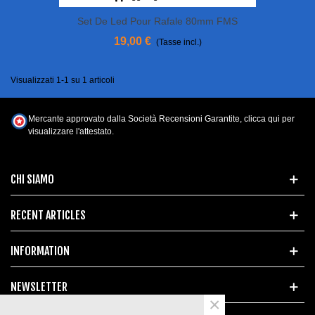
Set De Led Pour Rafale 80mm FMS
(Précommande)
19,00 €
(Tasse incl.)
Visualizzati 1-1 su 1 articoli
Mercante approvato dalla Società Recensioni Garantite,
clicca qui per
visualizzare l'attestato
.
CHI SIAMO
RECENT ARTICLES
INFORMATION
NEWSLETTER
×