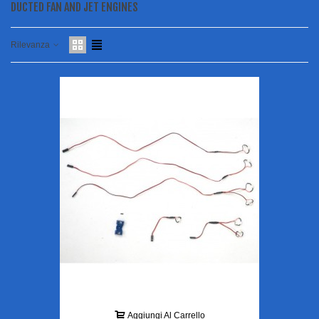
DUCTED FAN AND JET ENGINES
Rilevanza
Aggiungi Al Carrello