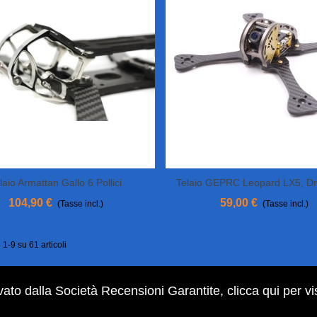
laio Armattan Gallo 6 Pollici
Telaio GEPRC Leopard LX5, D
View More
Aggiungi Al Carrello
Racer
104,90 €
59,00 €
(Tasse incl.)
(Tasse incl.)
 1-9 su 61 articoli
ato dalla Società Recensioni Garantite,
clicca qui per vi