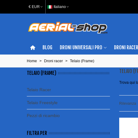
€ EUR
Italiano
BLOG
DRONI UNIVERSALI PRO
DRONI RACE
Home
>
Droni racer
>
Telaio (Frame)
TELAIO (
TELAIO (FRAME)
Trova qui l
Telaio Racer
Telaio Freestyle
Rilevanza
Pezzi di ricambio
FILTRA PER