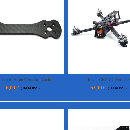
ccio 5 Pollici Armattan Gallo
Telaio GEPRC Mark2-5
View More
View More
6,00 €
57,00 €
(Tasse incl.)
(Tasse incl.)