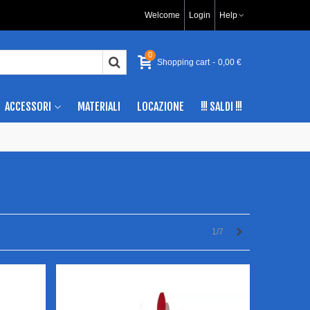
Welcome
Login
Help
0
Shopping cart
-
0,00 €
ACCESSORI
MATERIALI
LOCAZIONE
!!! SALDI !!!
Successivo
1/7