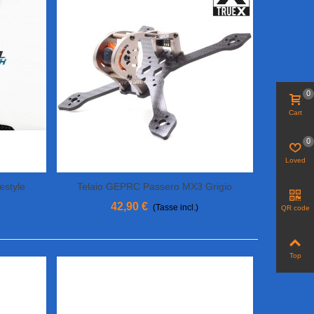
0
Cart
0
Loved
estyle
Telaio GEPRC Passero MX3 Grigio
View More
42,90 €
(Tasse incl.)
QR code
Top