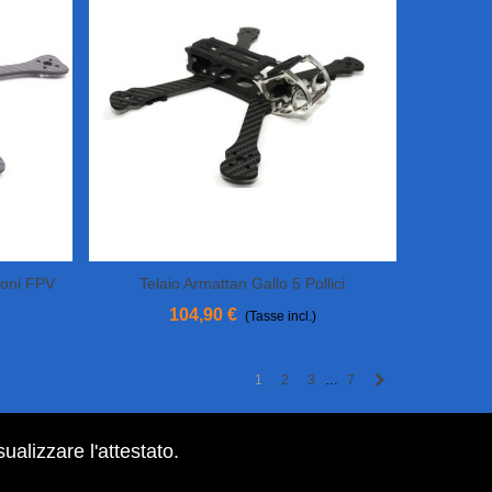
roni FPV
Telaio Armattan Gallo 5 Pollici
View More
104,90 €
(Tasse incl.)
Successivo
1
2
3
7
…
sualizzare l'attestato
.