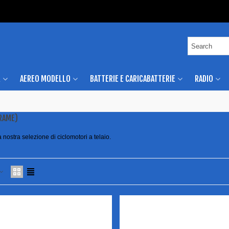
R
AEREO MODELLO
BATTERIE E CARICABATTERIE
RADIO
FRAME)
a nostra selezione di ciclomotori a telaio.