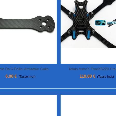
cio Da 6 Pollici Armattan Gallo
Telaio AstroX TrueXS220 Fre
View More
View More
6,00 €
119,00 €
(Tasse incl.)
(Tasse incl.)