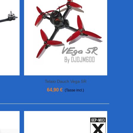
Telaio Dauch Vega 5R
Aggiungi Al Carrello
64,90 €
(Tasse incl.)