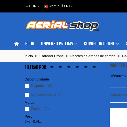
€ EUR
Português PT
BLOG
UNIVERSO PRO UAV
CORREDOR DRONE
Início
>
Corredor Drone
>
Pacotes de drones de corrida
>
Pa
PACOTES 
FILTRAR POR
Découvrez n
Disponibilidade
Disponível
(4)
Não disponível
(12)
Relevânci
Marca
Eachine
(2)
Peso
0kg - 0.4kg