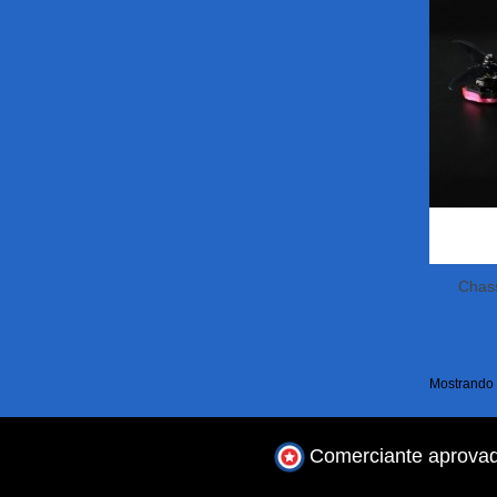
Chas
Mostrando 1
Comerciante aprova