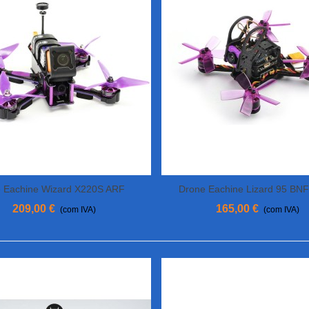
 Eachine Wizard X220S ARF
Drone Eachine Lizard 95 BNF
View More
View More
209,00 €
165,00 €
(com IVA)
(com IVA)