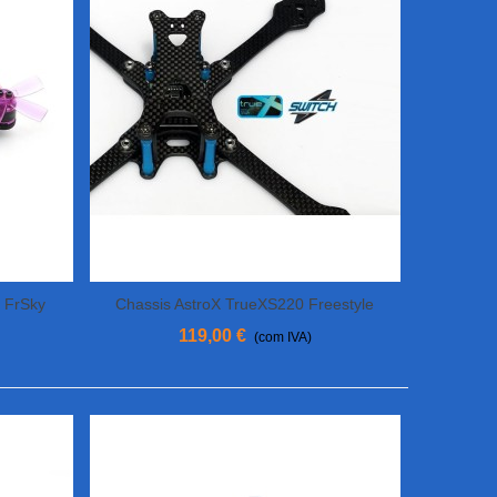
 FrSky
Chassis AstroX TrueXS220 Freestyle
View More
119,00 €
(com IVA)