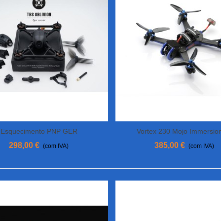
Esquecimento PNP GER
Vortex 230 Mojo Immersi
View More
View More
298,00 €
385,00 €
(com IVA)
(com IVA)