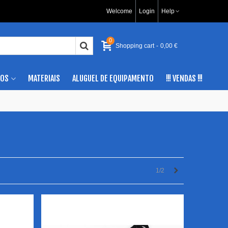
Welcome
Login
Help
0
Shopping cart
-
0,00 €
IOS
MATERIAIS
ALUGUEL DE EQUIPAMENTO
!!! VENDAS !!!
Próximo
1/2