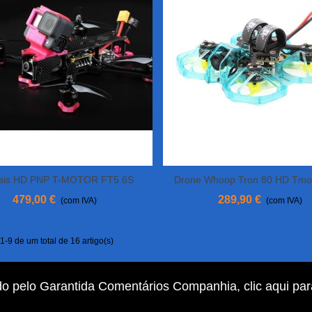
sis HD PNP T-MOTOR FT5 6S
Drone Whoop Tron 80 HD Tmot
View More
Adicionar Ao Carrinho
479,00 €
289,90 €
(com IVA)
(com IVA)
-9 de um total de 16 artigo(s)
do pelo Garantida Comentários Companhia,
clic aqui pa