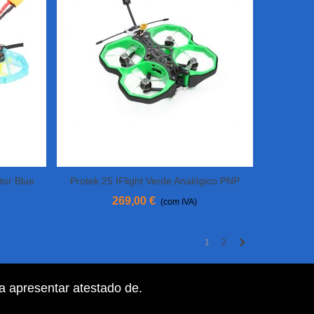
or Blue
Protek 25 IFlight Verde Analógico PNP
View More
269,00 €
(com IVA)
Próximo
1
2
ra apresentar atestado de
.