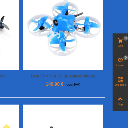
0
Cart
0
Loved
onRC
Beta FPV 75X 2S Brushless Whoop
View More
149,90 €
(com IVA)
QR code
Top