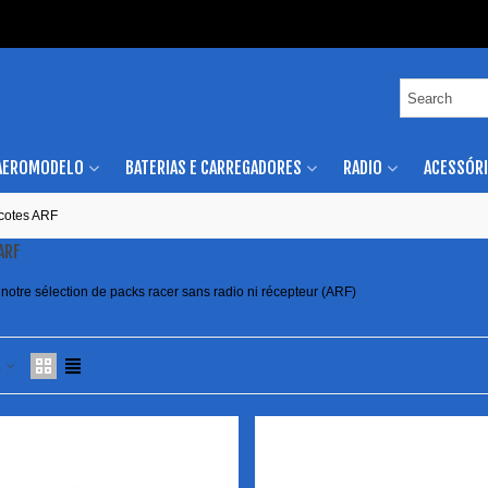
AEROMODELO
BATERIAS E CARREGADORES
RADIO
ACESSÓR
cotes ARF
ARF
otre sélection de packs racer sans radio ni récepteur (ARF)
a