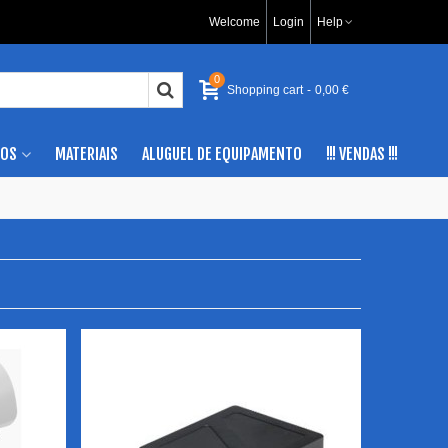
Welcome
Login
Help
0
Shopping cart
-
0,00 €
IOS
MATERIAIS
ALUGUEL DE EQUIPAMENTO
!!! VENDAS !!!