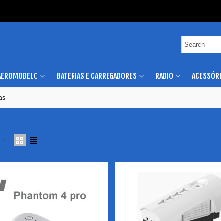
AEROMODELO
BATERIAS E CARREGADORES
RADIO
ACESSÓR
as
a