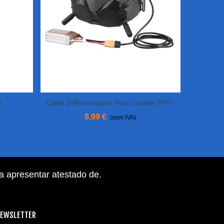
a
Câble D'Alimentation Pour Lunette FPV -
Adicionar Ao Carrinho
Xt60 Vers DC
8,99 €
(com IVA)
ra apresentar atestado de
.
EWSLETTER