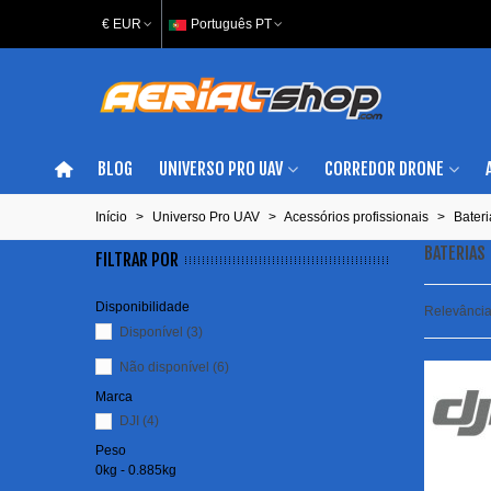
€ EUR
Português PT
BLOG
UNIVERSO PRO UAV
CORREDOR DRONE
Início
>
Universo Pro UAV
>
Acessórios profissionais
>
Bateri
BATERIAS
FILTRAR POR
Disponibilidade
Relevânci
Disponível
(3)
Não disponível
(6)
Marca
DJI
(4)
Peso
0kg - 0.885kg