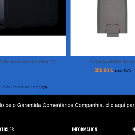
 Bateria Inteligente Para DJI
Parrot Anafi USA Bateri
View More
View More
M30/M30T
350,00 €
(com IVA)
-9 de um total de 9 artigo(s)
do pelo Garantida Comentários Companhia,
clic aqui pa
RTICLES
INFORMATION
N