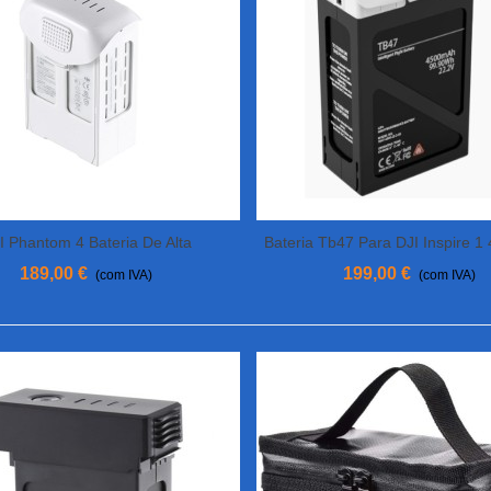
I Phantom 4 Bateria De Alta
Bateria Tb47 Para DJI Inspire 
View More
View More
Capacidade (5870 MAh)
189,00 €
199,00 €
(com IVA)
(com IVA)