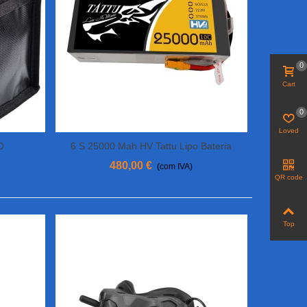
0
Cart
0
Loved
O
6 S 25000 Mah HV Tattu Lipo Bateria
View More
480,00 €
(com IVA)
QR code
Top