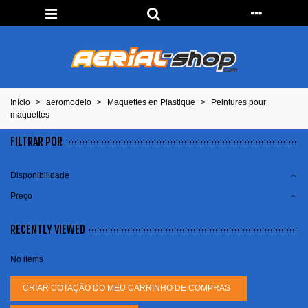
Início
>
aeromodelo
>
Maquettes en Plastique
>
Peintures pour
maquettes
FILTRAR POR
Disponibilidade
Preço
RECENTLY VIEWED
No items
CRIAR COTAÇÃO DO MEU CARRINHO DE COMPRAS