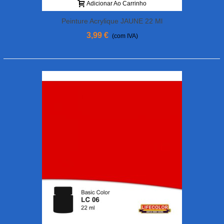
Adicionar Ao Carrinho
Peinture Acrylique JAUNE 22 Ml
3,99 €
(com IVA)