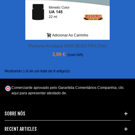
Adicionar Ao Carrinho
Peinture Acrylique GRIS BLEU FRA 22ml
3,99 €
(com IVA)
Mostrando 1-8 de um total de 8 artigo(s)
Comerciante aprovado pelo Garantida Comentários Companhia,
clic
aqui para apresentar atestado de
.
SOBRE NÓS
RECENT ARTICLES