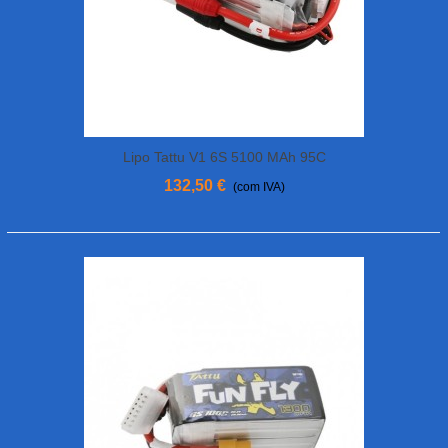
Lipo Tattu V1 6S 5100 MAh 95C
132,50 €
(com IVA)