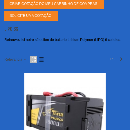
CRIAR COTAÇÃO DO MEU CARRINHO DE COMPRAS
SOLICITE UMA COTAÇÃO
LIPO 6S
Retrouvez ici notre sélection de batterie Lithium Polymer (LIPO) 6 cellules.
Pró
1/3
Relevância