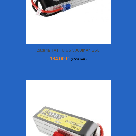
Bateria TATTU 6S 9000mAh 25C
184,00 €
(com IVA)