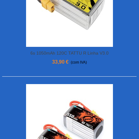
6s 1050mAh 120C TATTU R Linha V3.0
Bateria
33,90 €
(com IVA)