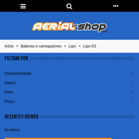
Início
>
Baterias e carregadores
>
Lipo
>
Lipo 6S
FILTRAR POR
Disponibilidade
Marca
Peso
Preço
RECENTLY VIEWED
No items