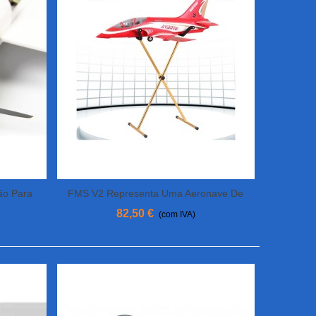
ão Para
FMS V2 Representa Uma Aeronave De
View More
50kg
82,50 €
(com IVA)