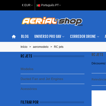
€ EUR
Português PT
BLOG
UNIVERSO PRO UAV
CORREDOR DRONE
Início
>
aeromodelo
>
RC jets
RC JETS
RC JETS
Découvrez 
Modelos
Ducted Fan and Jet Engines
Relevânci
Acessórios
FILTRAR POR