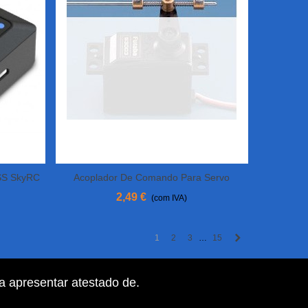
SS SkyRC
Acoplador De Comando Para Servo
Adicionar Ao Carrinho
2,49 €
(com IVA)
Próximo
1
2
3
15
…
ra apresentar atestado de
.