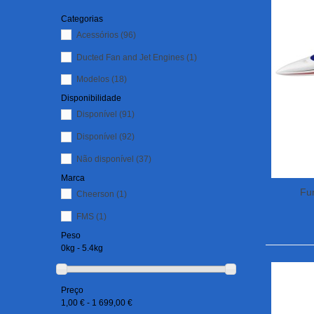
Categorias
Acessórios
(96)
Ducted Fan and Jet Engines
(1)
Modelos
(18)
Disponibilidade
Disponível
(91)
Disponível
(92)
Não disponível
(37)
Marca
Fun
Cheerson
(1)
FMS
(1)
Peso
0kg - 5.4kg
Preço
1,00 € - 1 699,00 €