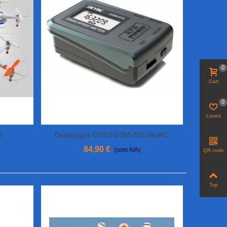
0
Cart
0
Loved
W
Datalogger GNSS GSM-015 SkyRC
Adicionar Ao Carrinho
84,90 €
(com IVA)
QR code
Top