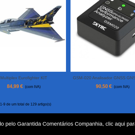
Multiplex Eurofighter KIT
GSM-020 Analisador GNSS GN
dicionar Ao Carrinho
Adicionar Ao Carrinho
84,99 €
90,50 €
(com IVA)
(com IVA)
-9 de um total de 129 artigo(s)
do pelo Garantida Comentários Companhia,
clic aqui pa