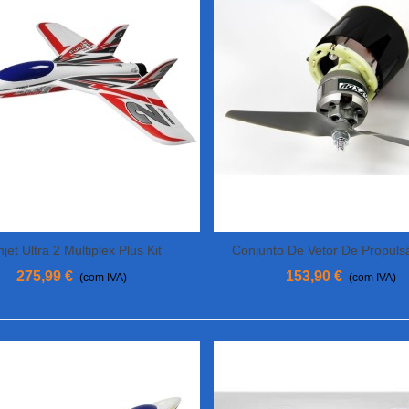
jet Ultra 2 Multiplex Plus Kit
Conjunto De Vetor De Propuls
View More
View More
FunJet 2 Multiplex
275,99 €
153,90 €
(com IVA)
(com IVA)