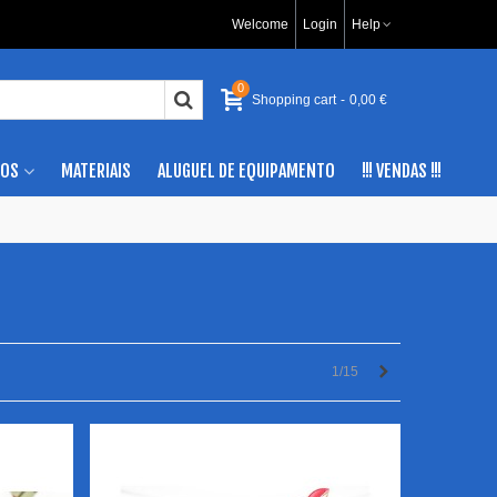
Welcome
Login
Help
0
Shopping cart
-
0,00 €
IOS
MATERIAIS
ALUGUEL DE EQUIPAMENTO
!!! VENDAS !!!
Próximo
1/15