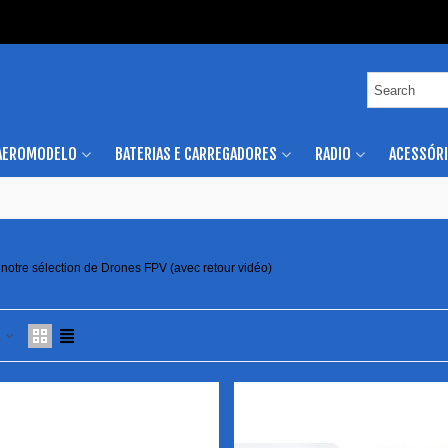
AEROMODELO
BATERIAS E CARREGADORES
RADIO
ACESSÓR
notre sélection de Drones FPV (avec retour vidéo)
a