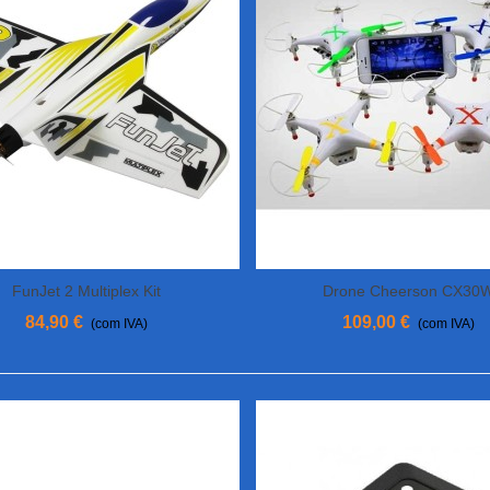
FunJet 2 Multiplex Kit
Drone Cheerson CX30
View More
View More
84,90 €
109,00 €
(com IVA)
(com IVA)