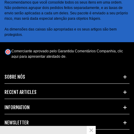
Recomendamos que você consolide todos os seus itens em uma ordem.
Não podemos agrupar dois pedidos feitos separadamente, e as taxas de
envio serão aplicadas a cada um deles. Seu pacote é enviado a seu próprio
risco, mas será dada especial atenção para objetos frágeis.
As dimensões das caixas são apropriadas e os seus artigos são bem
protegidos.
Comerciante aprovado pelo Garantida Comentários Companhia,
clic
aqui para apresentar atestado de
.
SOBRE NÓS
RECENT ARTICLES
INFORMATION
NEWSLETTER
×