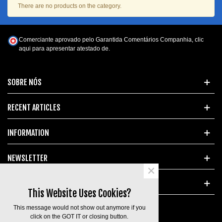
There are no products on the category.
Comerciante aprovado pelo Garantida Comentários Companhia,
clic
aqui para apresentar atestado de
.
SOBRE NÓS
RECENT ARTICLES
INFORMATION
NEWSLETTER
×
POPULAR TAGS
This Website Uses Cookies?
This message would not show out anymore if you
click on the GOT IT or closing button.