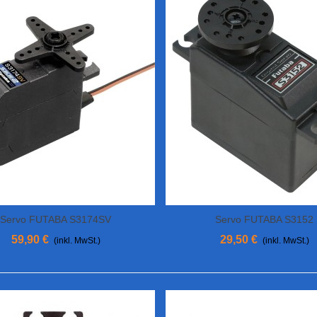
Servo FUTABA S3174SV
Servo FUTABA S3152
View More
View More
59,90 €
29,50 €
(inkl. MwSt.)
(inkl. MwSt.)