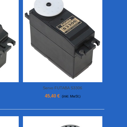
Servo FUTABA S3306
In Den Warenkorb
45,40 €
(inkl. MwSt.)