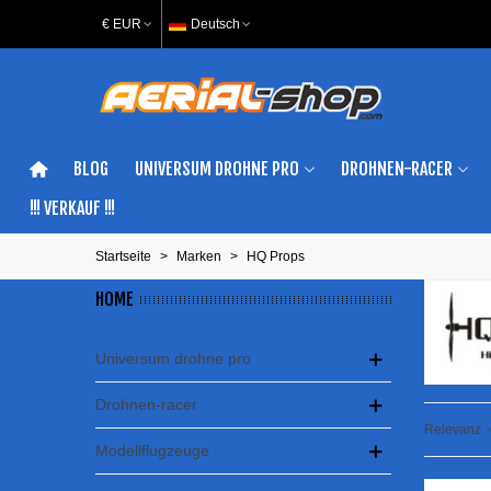
€ EUR
Deutsch
BLOG
UNIVERSUM DROHNE PRO
DROHNEN-RACER
!!! VERKAUF !!!
Startseite
>
Marken
>
HQ Props
HOME
Universum drohne pro
Drohnen-racer
Relevanz
Modellflugzeuge