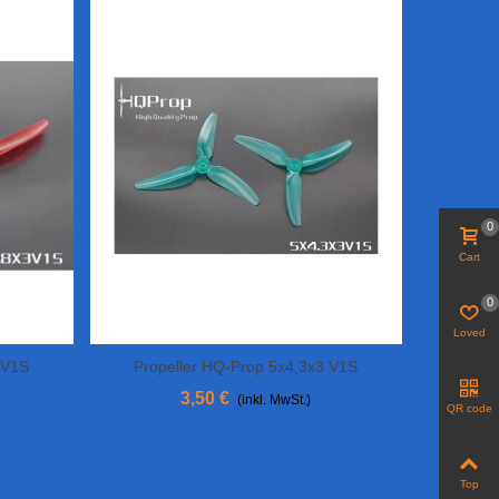
0
Cart
0
Loved
 V1S
Propeller HQ-Prop 5x4,3x3 V1S
View More
Polycarbonat
3,50 €
(inkl. MwSt.)
QR code
Top