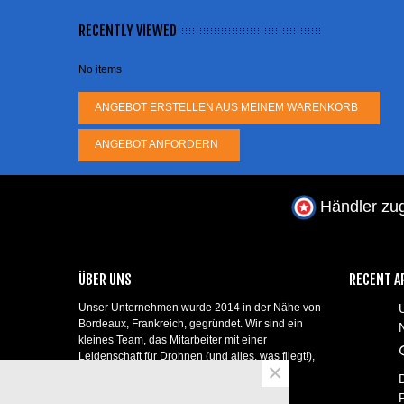
RECENTLY VIEWED
No items
ANGEBOT ERSTELLEN AUS MEINEM WARENKORB
ANGEBOT ANFORDERN
Händler zug
ÜBER UNS
RECENT A
Unser Unternehmen wurde 2014 in der Nähe von
Bordeaux, Frankreich, gegründet. Wir sind ein
kleines Team, das Mitarbeiter mit einer
Leidenschaft für Drohnen (und alles, was fliegt!),
×
Modellflugzeugbauer und professionelle
Telepiloten zusammenbringt!