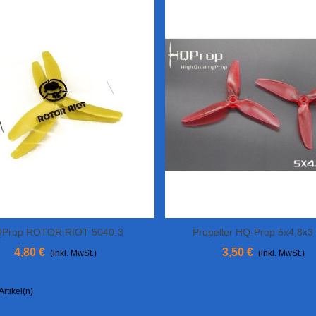
Prop ROTOR RIOT 5040-3
Propeller HQ-Prop 5x4,8x3
In Den Warenkorb
View More
Polycarbonat
4,80 €
3,50 €
(inkl. MwSt.)
(inkl. MwSt.)
Artikel(n)