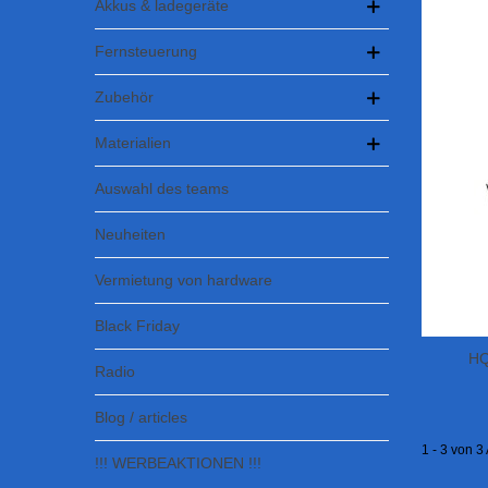
Akkus & ladegeräte
Fernsteuerung
Zubehör
Materialien
Auswahl des teams
Neuheiten
Vermietung von hardware
Black Friday
HQ
Radio
Blog / articles
1 - 3 von 3 
!!! WERBEAKTIONEN !!!