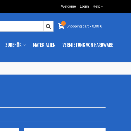
Welcome
Login
Help
0
Shopping cart
-
0,00 €
ZUBEHÖR
MATERIALIEN
VERMIETUNG VON HARDWARE